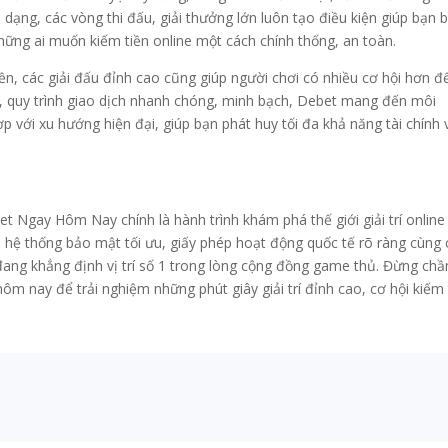
 dạng, các vòng thi đấu, giải thưởng lớn luôn tạo điều kiện giúp bạn 
hững ai muốn kiếm tiền online một cách chính thống, an toàn.
ền, các giải đấu đỉnh cao cũng giúp người chơi có nhiều cơ hội hơn đ
c, quy trình giao dịch nhanh chóng, minh bạch, Debet mang đến môi
ợp với xu hướng hiện đại, giúp bạn phát huy tối đa khả năng tài chính 
Ngay Hôm Nay chính là hành trình khám phá thế giới giải trí online
, hệ thống bảo mật tối ưu, giấy phép hoạt động quốc tế rõ ràng cùng 
ang khẳng định vị trí số 1 trong lòng cộng đồng game thủ. Đừng chầ
m nay để trải nghiệm những phút giây giải trí đỉnh cao, cơ hội kiếm 