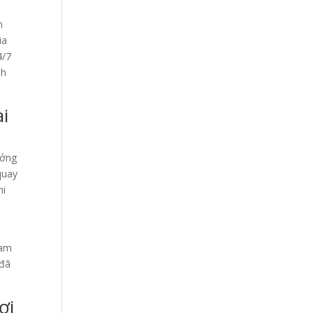
n
ia
4/7
nh
i
ưởng
quay
hi
n
ham
 đã
ơi