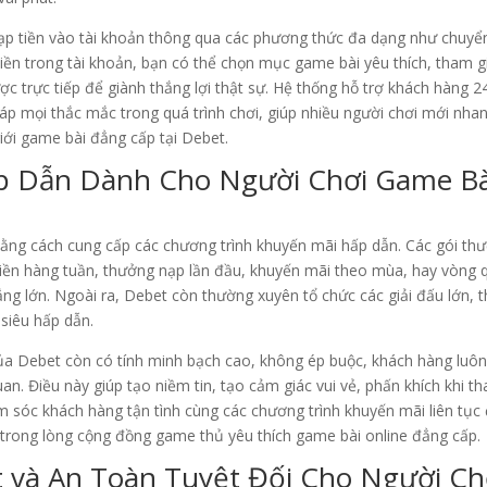
nạp tiền vào tài khoản thông qua các phương thức đa dạng như chuyể
 tiền trong tài khoản, bạn có thể chọn mục game bài yêu thích, tham g
c trực tiếp để giành thắng lợi thật sự. Hệ thống hỗ trợ khách hàng 2
 đáp mọi thắc mắc trong quá trình chơi, giúp nhiều người chơi mới nha
iới game bài đẳng cấp tại Debet.
p Dẫn Dành Cho Người Chơi Game Bà
bằng cách cung cấp các chương trình khuyến mãi hấp dẫn. Các gói th
ền hàng tuần, thưởng nạp lần đầu, khuyến mãi theo mùa, hay vòng 
ng lớn. Ngoài ra, Debet còn thường xuyên tổ chức các giải đấu lớn, t
 siêu hấp dẫn.
ủa Debet còn có tính minh bạch cao, không ép buộc, khách hàng luô
uan. Điều này giúp tạo niềm tin, tạo cảm giác vui vẻ, phấn khích khi t
m sóc khách hàng tận tình cùng các chương trình khuyến mãi liên tục
u trong lòng cộng đồng game thủ yêu thích game bài online đẳng cấp.
 và An Toàn Tuyệt Đối Cho Người Ch