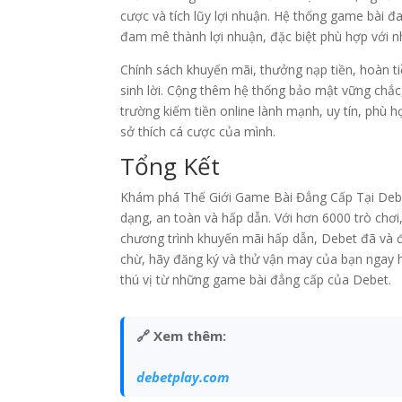
cược và tích lũy lợi nhuận. Hệ thống game bài đa
đam mê thành lợi nhuận, đặc biệt phù hợp với n
Chính sách khuyến mãi, thưởng nạp tiền, hoàn ti
sinh lời. Cộng thêm hệ thống bảo mật vững chắ
trường kiếm tiền online lành mạnh, uy tín, phù h
sở thích cá cược của mình.
Tổng Kết
Khám phá Thế Giới Game Bài Đẳng Cấp Tại Debet 
dạng, an toàn và hấp dẫn. Với hơn 6000 trò chơi
chương trình khuyến mãi hấp dẫn, Debet đã và đ
chừ, hãy đăng ký và thử vận may của bạn ngay hô
thú vị từ những game bài đẳng cấp của Debet.
🔗 Xem thêm:
debetplay.com