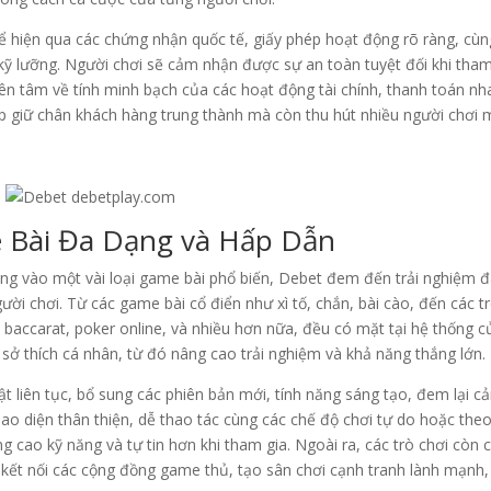
ể hiện qua các chứng nhận quốc tế, giấy phép hoạt động rõ ràng, cùn
kỹ lưỡng. Người chơi sẽ cảm nhận được sự an toàn tuyệt đối khi tham
ên tâm về tính minh bạch của các hoạt động tài chính, thanh toán n
úp giữ chân khách hàng trung thành mà còn thu hút nhiều người chơi 
 Bài Đa Dạng và Hấp Dẫn
ung vào một vài loại game bài phổ biến, Debet đem đến trải nghiệm 
ời chơi. Từ các game bài cổ điển như xì tố, chắn, bài cào, đến các t
 baccarat, poker online, và nhiều hơn nữa, đều có mặt tại hệ thống c
sở thích cá nhân, từ đó nâng cao trải nghiệm và khả năng thắng lớn.
 liên tục, bổ sung các phiên bản mới, tính năng sáng tạo, đem lại c
iao diện thân thiện, dễ thao tác cùng các chế độ chơi tự do hoặc theo
g cao kỹ năng và tự tin hơn khi tham gia. Ngoài ra, các trò chơi còn 
úp kết nối các cộng đồng game thủ, tạo sân chơi cạnh tranh lành mạnh