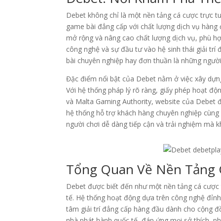
Debet không chỉ là một nền tảng cá cược trực t
game bài đẳng cấp với chất lượng dịch vụ hàng
mở rộng và nâng cao chất lượng dịch vụ, phù hợ
công nghệ và sự đầu tư vào hệ sinh thái giải tr
bài chuyên nghiệp hay đơn thuần là những người
Đặc điểm nổi bật của Debet nằm ở việc xây dựn
Với hệ thống pháp lý rõ ràng, giấy phép hoạt 
và Malta Gaming Authority, website của Debet đ
hệ thống hỗ trợ khách hàng chuyên nghiệp cùng n
người chơi dễ dàng tiếp cận và trải nghiệm mà k
Tổng Quan Về Nền Tảng G
Debet được biết đến như một nền tảng cá cược t
tế. Hệ thống hoạt động dựa trên công nghệ đỉnh 
tâm giải trí đẳng cấp hàng đầu dành cho cộng 
nhà phát hành quốc tế, đáp ứng mọi sở thích, p