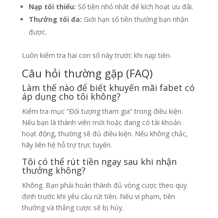
Nạp tối thiểu:
Số tiền nhỏ nhất để kích hoạt ưu đãi.
Thưởng tối đa:
Giới hạn số tiền thưởng bạn nhận
được.
Luôn kiểm tra hai con số này trước khi nạp tiền.
Câu hỏi thường gặp (FAQ)
Làm thế nào để biết khuyến mãi fabet có
áp dụng cho tôi không?
Kiểm tra mục “Đối tượng tham gia” trong điều kiện.
Nếu bạn là thành viên mới hoặc đang có tài khoản
hoạt động, thường sẽ đủ điều kiện. Nếu không chắc,
hãy liên hệ hỗ trợ trực tuyến.
Tôi có thể rút tiền ngay sau khi nhận
thưởng không?
Không. Bạn phải hoàn thành đủ vòng cược theo quy
định trước khi yêu cầu rút tiền. Nếu vi phạm, tiền
thưởng và thắng cược sẽ bị hủy.