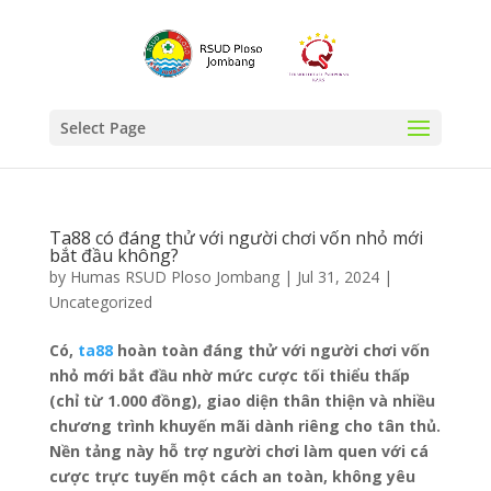
Select Page
Ta88 có đáng thử với người chơi vốn nhỏ mới
bắt đầu không?
by
Humas RSUD Ploso Jombang
|
Jul 31, 2024
|
Uncategorized
Có,
ta88
hoàn toàn đáng thử với người chơi vốn
nhỏ mới bắt đầu nhờ mức cược tối thiểu thấp
(chỉ từ 1.000 đồng), giao diện thân thiện và nhiều
chương trình khuyến mãi dành riêng cho tân thủ.
Nền tảng này hỗ trợ người chơi làm quen với cá
cược trực tuyến một cách an toàn, không yêu