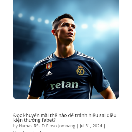
Đọc khuyến mãi thế nào để tránh hiểu sai điều
kiện thưởng fabet?
by
Humas RSUD Ploso Jombang
|
Jul 31, 2024
|