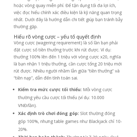
hoặc vòng quay miễn phí. Để tận dụng tối đa lợi ích,
việc đọc hiểu chính xác điều kiện là kỹ năng quan trọng
nhất. Dưới đây là hướng dẫn chi tiết giúp bạn tránh bẫy
thường gặp.
Hiểu rõ vòng cược – yếu tố quyết định
Vòng cược (wagering requirement) là số lần bạn phải
đặt cược số tiền thưởng trước khi rút được. Ví dụ:
thưởng 100% lên đến 1 triệu với vòng cược x20, nghĩa
là bạn nhận 1 triệu thưởng, cần cược tổng 20 triệu mới
rút được. Nhiều người nhầm lẫn giữa “tiền thưởng” và
“tiền nạp”, dẫn đến tính toán sai.
Kiểm tra mức cược tối thiểu:
Mỗi vòng cược
thường yêu cầu cược tối thiểu (ví dụ: 10.000
VNĐ/lần).
Xác định trò chơi đóng góp:
Slot thường đóng
góp 100%, nhưng table games như Blackjack chỉ 10-
20%.