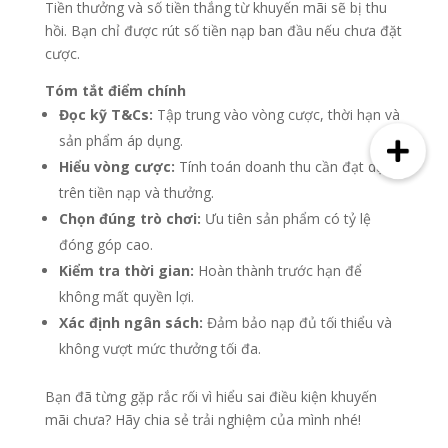
Tiền thưởng và số tiền thắng từ khuyến mãi sẽ bị thu
hồi. Bạn chỉ được rút số tiền nạp ban đầu nếu chưa đặt
cược.
Tóm tắt điểm chính
Đọc kỹ T&Cs:
Tập trung vào vòng cược, thời hạn và
sản phẩm áp dụng.
Hiểu vòng cược:
Tính toán doanh thu cần đạt dựa
trên tiền nạp và thưởng.
Chọn đúng trò chơi:
Ưu tiên sản phẩm có tỷ lệ
đóng góp cao.
Kiểm tra thời gian:
Hoàn thành trước hạn để
không mất quyền lợi.
Xác định ngân sách:
Đảm bảo nạp đủ tối thiểu và
không vượt mức thưởng tối đa.
Bạn đã từng gặp rắc rối vì hiểu sai điều kiện khuyến
mãi chưa? Hãy chia sẻ trải nghiệm của mình nhé!