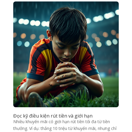
Đọc kỹ điều kiện rút tiền và giới hạn
Nhiều khuyến mãi có giới hạn rút tiền tối đa từ tiền
thưởng. Ví dụ: thắng 10 triệu từ khuyến mãi, nhưng chỉ