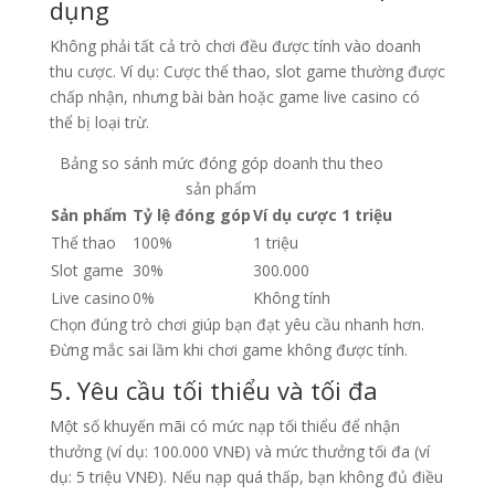
dụng
Không phải tất cả trò chơi đều được tính vào doanh
thu cược. Ví dụ: Cược thể thao, slot game thường được
chấp nhận, nhưng bài bàn hoặc game live casino có
thể bị loại trừ.
Bảng so sánh mức đóng góp doanh thu theo
sản phẩm
Sản phẩm
Tỷ lệ đóng góp
Ví dụ cược 1 triệu
Thể thao
100%
1 triệu
Slot game
30%
300.000
Live casino
0%
Không tính
Chọn đúng trò chơi giúp bạn đạt yêu cầu nhanh hơn.
Đừng mắc sai lầm khi chơi game không được tính.
5. Yêu cầu tối thiểu và tối đa
Một số khuyến mãi có mức nạp tối thiểu để nhận
thưởng (ví dụ: 100.000 VNĐ) và mức thưởng tối đa (ví
dụ: 5 triệu VNĐ). Nếu nạp quá thấp, bạn không đủ điều