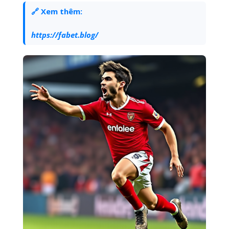
🔗 Xem thêm:
https://fabet.blog/