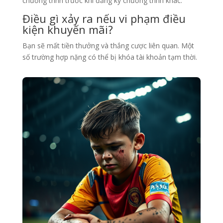
chương trình trước khi đăng ký chương trình khác.
Điều gì xảy ra nếu vi phạm điều
kiện khuyến mãi?
Bạn sẽ mất tiền thưởng và thắng cược liên quan. Một
số trường hợp nặng có thể bị khóa tài khoản tạm thời.