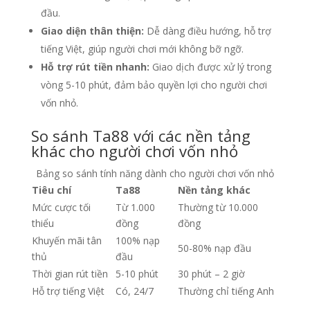
đầu.
Giao diện thân thiện:
Dễ dàng điều hướng, hỗ trợ
tiếng Việt, giúp người chơi mới không bỡ ngỡ.
Hỗ trợ rút tiền nhanh:
Giao dịch được xử lý trong
vòng 5-10 phút, đảm bảo quyền lợi cho người chơi
vốn nhỏ.
So sánh Ta88 với các nền tảng
khác cho người chơi vốn nhỏ
Bảng so sánh tính năng dành cho người chơi vốn nhỏ
Tiêu chí
Ta88
Nền tảng khác
Mức cược tối
Từ 1.000
Thường từ 10.000
thiểu
đồng
đồng
Khuyến mãi tân
100% nạp
50-80% nạp đầu
thủ
đầu
Thời gian rút tiền
5-10 phút
30 phút – 2 giờ
Hỗ trợ tiếng Việt
Có, 24/7
Thường chỉ tiếng Anh