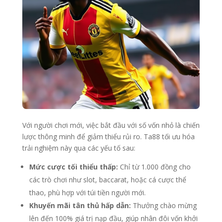
Với người chơi mới, việc bắt đầu với số vốn nhỏ là chiến
lược thông minh để giảm thiểu rủi ro. Ta88 tối ưu hóa
trải nghiệm này qua các yếu tố sau:
Mức cược tối thiểu thấp:
Chỉ từ 1.000 đồng cho
các trò chơi như slot, baccarat, hoặc cá cược thể
thao, phù hợp với túi tiền người mới.
Khuyến mãi tân thủ hấp dẫn:
Thưởng chào mừng
lên đến 100% giá trị nạp đầu, giúp nhân đôi vốn khởi