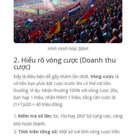
Hình minh hoạ: fabet
2. Hiểu rõ vòng cược (Doanh thu
cược)
Đây là điều kiện dễ gây nhầm lẫn nhất.
Vòng cược
là
số tiền bạn phải đặt cược trước khi có thể rút tiền
thưởng. Ví dụ: Nhận thưởng 100% với vòng cược 20x,
bạn nạp 1 triệu, nhận thêm 1 triệu, tổng cần cược là
(1+1)x20 = 40 triệu đồng.
Kiểm tra số lần:
5x, 10x hay 20x? Số càng cao, càng
khó hoàn thành.
Tính trên tổng số:
Một số nơi tính vòng cược trên