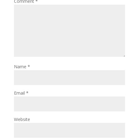
Comment
*
Name
*
Email
*
Website