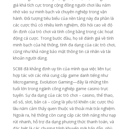
giá khá tích cực trong cộng đồng người chơi lâu năm
nhờ vào sự minh bạch và chuyên nghiệp trong vận
hành. Đối tượng tiêu biểu của nền tảng này đa phần là
các cược thủ có nhiều kinh nghiệm, đòi hỏi cao về độ
ổn định của trò chơi và tính công bằng trong các hoạt
động cá cược. Trong bước đầu, họ sẽ đánh giá về tính
minh bạch của hệ thống, tính đa dạng của các trò chơi,
cũng như khả năng bảo mật thông tin cá nhân và tài
khoản người dùng.
SC88 đã khẳng định uy tín của mình qua việc liên tục
hợp tác với các nhà cung cấp game danh tiếng như
Microgaming, Evolution Gaming—đây là những tên
tuổi lớn trong ngành công nghiệp game casino trực
tuyến. Sự đa dạng của các trò chơi – casino, thể thao,
xổ số, slot, bắn cá – cũng là yếu tố khiến các cược thủ
lâu năm cảm thấy quen thuộc và thoải mái trải nghiệm.
Ngoài ra, hệ thống còn cung cấp các tính năng như nạp
rút nhanh, hỗ trợ đa dạng phương thức thanh toán, và
đặc biệt là các chương trình khuyến mãi hấp dẫn, phù