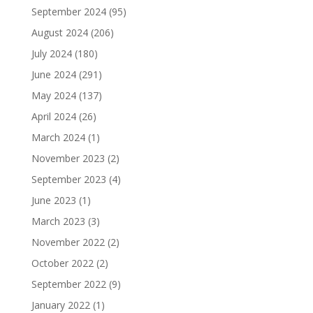
September 2024
(95)
August 2024
(206)
July 2024
(180)
June 2024
(291)
May 2024
(137)
April 2024
(26)
March 2024
(1)
November 2023
(2)
September 2023
(4)
June 2023
(1)
March 2023
(3)
November 2022
(2)
October 2022
(2)
September 2022
(9)
January 2022
(1)