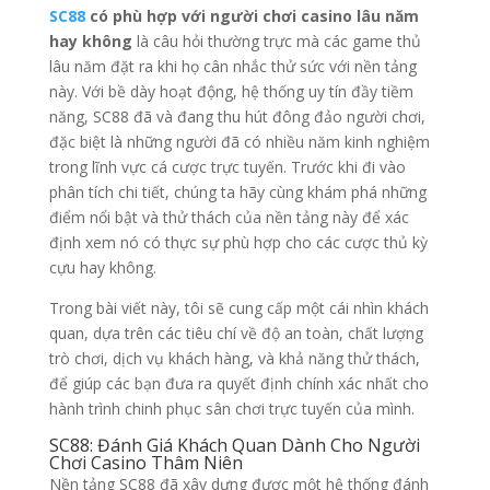
SC88
có phù hợp với người chơi casino lâu năm
hay không
là câu hỏi thường trực mà các game thủ
lâu năm đặt ra khi họ cân nhắc thử sức với nền tảng
này. Với bề dày hoạt động, hệ thống uy tín đầy tiềm
năng, SC88 đã và đang thu hút đông đảo người chơi,
đặc biệt là những người đã có nhiều năm kinh nghiệm
trong lĩnh vực cá cược trực tuyến. Trước khi đi vào
phân tích chi tiết, chúng ta hãy cùng khám phá những
điểm nổi bật và thử thách của nền tảng này để xác
định xem nó có thực sự phù hợp cho các cược thủ kỳ
cựu hay không.
Trong bài viết này, tôi sẽ cung cấp một cái nhìn khách
quan, dựa trên các tiêu chí về độ an toàn, chất lượng
trò chơi, dịch vụ khách hàng, và khả năng thử thách,
để giúp các bạn đưa ra quyết định chính xác nhất cho
hành trình chinh phục sân chơi trực tuyến của mình.
SC88: Đánh Giá Khách Quan Dành Cho Người
Chơi Casino Thâm Niên
Nền tảng SC88 đã xây dựng được một hệ thống đánh