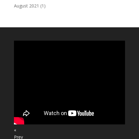
August 2021
(1)
«
Prev