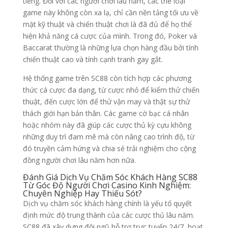
tiếng. Đối với các người chơi lâu năm, các thể loại
game này không còn xa lạ, chỉ cần nền tảng tối ưu về
mặt kỹ thuật và chiến thuật chơi là đã đủ để họ thể
hiện khả năng cá cược của mình. Trong đó, Poker và
Baccarat thường là những lựa chọn hàng đầu bởi tính
chiến thuật cao và tính cạnh tranh gay gắt.
Hệ thống game trên SC88 còn tích hợp các phương
thức cá cược đa dạng, từ cược nhỏ để kiểm thử chiến
thuật, đến cược lớn để thử vận may và thật sự thử
thách giới hạn bản thân. Các game cờ bạc cá nhân
hoặc nhóm này đã giúp các cược thủ kỳ cựu không
những duy trì đam mê mà còn nâng cao trình độ, từ
đó truyền cảm hứng và chia sẻ trải nghiệm cho cộng
đồng người chơi lâu năm hơn nữa.
Đánh Giá Dịch Vụ Chăm Sóc Khách Hàng SC88
Từ Góc Độ Người Chơi Casino Kinh Nghiệm:
Chuyên Nghiệp Hay Thiếu Sót?
Dịch vụ chăm sóc khách hàng chính là yếu tố quyết
định mức độ trung thành của các cược thủ lâu năm.
SC88 đã xây dựng đội ngũ hỗ trợ trực tuyến 24/7, hoạt