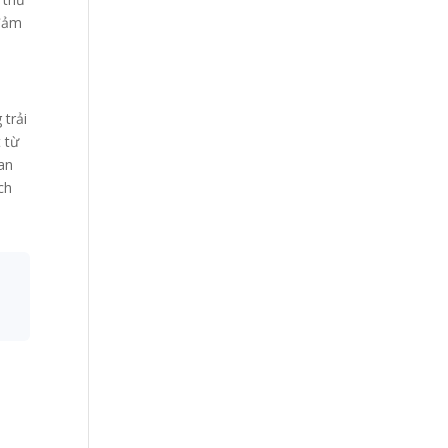
 đảm
 trải
 từ
 an
ch