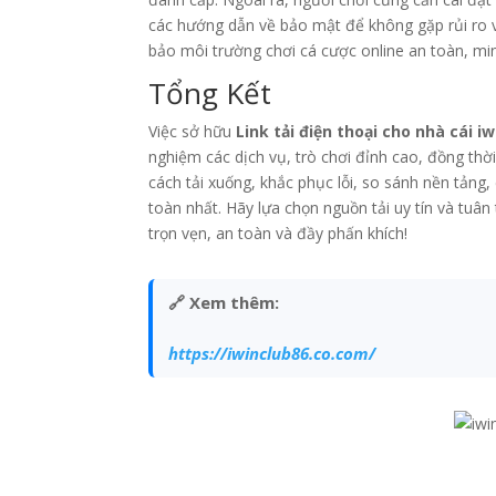
các hướng dẫn về bảo mật để không gặp rủi ro v
bảo môi trường chơi cá cược online an toàn, mi
Tổng Kết
Việc sở hữu
Link tải điện thoại cho nhà cái iw
nghiệm các dịch vụ, trò chơi đỉnh cao, đồng thời
cách tải xuống, khắc phục lỗi, so sánh nền tảng
toàn nhất. Hãy lựa chọn nguồn tải uy tín và tuâ
trọn vẹn, an toàn và đầy phấn khích!
🔗 Xem thêm:
https://iwinclub86.co.com/