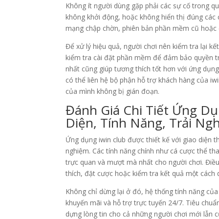
Không ít người dùng gặp phải các sự cố trong quá
không khởi động, hoặc không hiển thị đúng các 
mạng chập chờn, phiên bản phần mềm cũ hoặc đ
Để xử lý hiệu quả, người chơi nên kiểm tra lại k
kiểm tra cài đặt phần mềm để đảm bảo quyền tru
nhất cũng giúp tương thích tốt hơn với ứng dụng
có thể liên hệ bộ phận hỗ trợ khách hàng của iw
của mình không bị gián đoạn.
Đánh Giá Chi Tiết Ứng Dụ
Diện, Tính Năng, Trải Ng
Ứng dụng iwin club được thiết kế với giao diện t
nghiệm. Các tính năng chính như cá cược thể th
trực quan và mượt mà nhất cho người chơi. Điề
thích, đặt cược hoặc kiểm tra kết quả một cách 
Không chỉ dừng lại ở đó, hệ thống tính năng của 
khuyến mãi và hỗ trợ trực tuyến 24/7. Tiêu chuẩ
dựng lòng tin cho cả những người chơi mới lẫn c