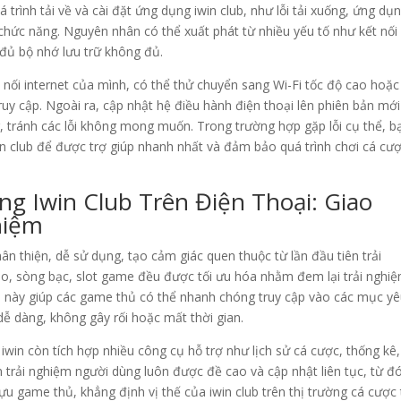
 trình tải về và cài đặt ứng dụng iwin club, như lỗi tải xuống, ứng dụ
chức năng. Nguyên nhân có thể xuất phát từ nhiều yếu tố như kết nối
ủ bộ nhớ lưu trữ không đủ.
ết nối internet của mình, có thể thử chuyển sang Wi-Fi tốc độ cao hoặc
y cập. Ngoài ra, cập nhật hệ điều hành điện thoại lên phiên bản mới
, tránh các lỗi không mong muốn. Trong trường hợp gặp lỗi cụ thể, b
in club để được trợ giúp nhanh nhất và đảm bảo quá trình chơi cá cư
ng Iwin Club Trên Điện Thoại: Giao
hiệm
hân thiện, dễ sử dụng, tạo cảm giác quen thuộc từ lần đầu tiên trải
ao, sòng bạc, slot game đều được tối ưu hóa nhằm đem lại trải nghi
u này giúp các game thủ có thể nhanh chóng truy cập vào các mục y
dễ dàng, không gây rối hoặc mất thời gian.
iwin còn tích hợp nhiều công cụ hỗ trợ như lịch sử cá cược, thống kê,
n trải nghiệm người dùng luôn được đề cao và cập nhật liên tục, từ đ
ựu game thủ, khẳng định vị thế của iwin club trên thị trường cá cược 