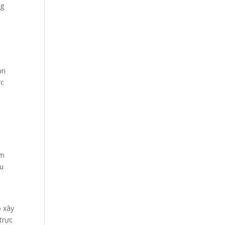
ng
ạn
ợc
ệm
êu
ó xây
trực