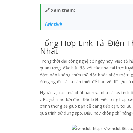
🔗 Xem thêm:
iwinclub
Tổng Hợp Link Tải Điện T
Nhất
Trong thời đại công nghệ số ngày nay, việc sở h
quan trọng, đặc biệt đối với các nhà cái trực tuy
đảm bảo không chứa mã độc hoặc phần mềm giả mạ
đúng nguồn tải là cần thiết để bảo vệ dữ liệu cá
Ngoài ra, các nhà phát hành và nhà cái uy tín luô
URL giả mạo lừa đảo. Đặc biệt, việc tổng hợp c
chính thống sẽ giúp bạn dễ dàng tiếp cận, tối ưu
quá trình sử dụng app. Điều này không chỉ nâng 