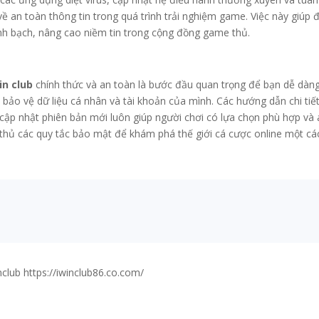
ề an toàn thông tin trong quá trình trải nghiệm game. Việc này giúp
nh bạch, nâng cao niềm tin trong cộng đồng game thủ.
in club
chính thức và an toàn là bước đầu quan trọng để bạn dễ dàng
 bảo vệ dữ liệu cá nhân và tài khoản của mình. Các hướng dẫn chi tiết
, cập nhật phiên bản mới luôn giúp người chơi có lựa chọn phù hợp và
n thủ các quy tắc bảo mật để khám phá thế giới cá cược online một cá