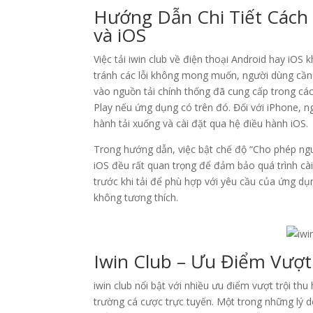
Hướng Dẫn Chi Tiết Cách 
và iOS
Việc tải iwin club về điện thoại Android hay iO
tránh các lỗi không mong muốn, người dùng cần t
vào nguồn tải chính thống đã cung cấp trong các
Play nếu ứng dụng có trên đó. Đối với iPhone, n
hành tải xuống và cài đặt qua hệ điều hành iOS.
Trong hướng dẫn, việc bật chế độ “Cho phép ngu
iOS đều rất quan trọng để đảm bảo quá trình cài
trước khi tải để phù hợp với yêu cầu của ứng d
không tương thích.
Iwin Club – Ưu Điểm Vượt 
iwin club nổi bật với nhiều ưu điểm vượt trội th
trường cá cược trực tuyến. Một trong những lý do