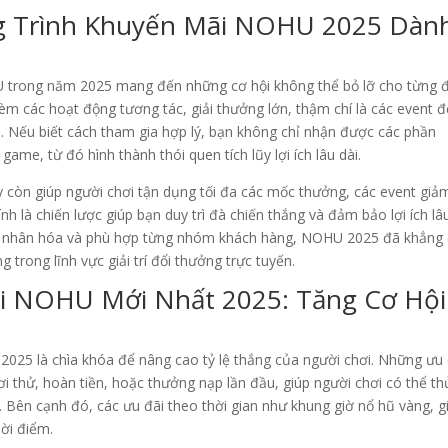
g Trình Khuyến Mãi NOHU 2025 Dàn
U trong năm 2025 mang đến những cơ hội không thể bỏ lỡ cho từng đ
èm các hoạt động tương tác, giải thưởng lớn, thậm chí là các event 
h. Nếu biết cách tham gia hợp lý, bạn không chỉ nhận được các phần
ame, từ đó hình thành thói quen tích lũy lợi ích lâu dài.
y còn giúp người chơi tận dụng tối đa các mốc thưởng, các event giả
nh là chiến lược giúp bạn duy trì đà chiến thắng và đảm bảo lợi ích lâ
 cá nhân hóa và phù hợp từng nhóm khách hàng, NOHU 2025 đã khẳng
 trong lĩnh vực giải trí đổi thưởng trực tuyến.
i NOHU Mới Nhất 2025: Tăng Cơ Hội
025 là chìa khóa để nâng cao tỷ lệ thắng của người chơi. Những ưu 
ơi thử, hoàn tiền, hoặc thưởng nạp lần đầu, giúp người chơi có thể th
 Bên cạnh đó, các ưu đãi theo thời gian như khung giờ nổ hũ vàng, g
hời điểm.