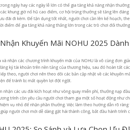
trong ngày hay các ngày lễ lớn có thể gia tăng khả năng nhận thưởng
i các khung giờ nổ hũ cao điểm, cơ hội trúng thưởng sẽ tăng lên đáng
 đãi đi kèm. Để tận dụng tốt nhất, người chơi cần lên kế hoạch, th
ời điểm để gia tăng khả năng thắng lớn trong các trò chơi đổi thưởn
h Nhận Khuyến Mãi NOHU 2025 Dành
ia và nhận các chương trình khuyến mãi của NOHU là vô cùng đơn giả
đăng ký tài khoản trên nền tảng của thương hiệu, sau đó hoàn tất cá
Tiếp theo, người chơi nên theo dõi các bản cập nhật về các khuyến mã
ện để tránh bị mất quyền lợi đột ngột.
bạn nhận các ưu đãi kích hoạt như vòng quay miễn phí, thưởng nạp đầ
ương trình còn yêu cầu người chơi tham gia một số hoạt động như ch
c nhiệm vụ nhỏ để nhận phần thưởng. Việc làm theo hướng dẫn rõ ràng
 giúp người chơi mới dễ dàng gặt hái thành công, bắt đầu hành trình 
U 2025: So Sánh và Lựa Chọn Ưu Đã