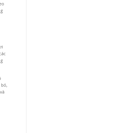
heo
ng
ri
các
ng
ộ
 bó,
 và