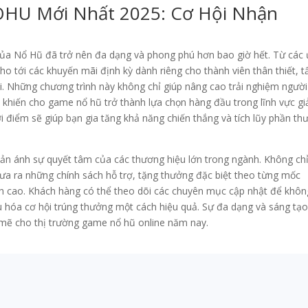
HU Mới Nhất 2025: Cơ Hội Nhận
ủa Nổ Hũ đã trở nên đa dạng và phong phú hơn bao giờ hết. Từ các
ho tới các khuyến mãi định kỳ dành riêng cho thành viên thân thiết, t
i. Những chương trình này không chỉ giúp nâng cao trải nghiệm người
khiến cho game nổ hũ trở thành lựa chọn hàng đầu trong lĩnh vực giải
ời điểm sẽ giúp bạn gia tăng khả năng chiến thắng và tích lũy phần t
n ánh sự quyết tâm của các thương hiệu lớn trong ngành. Không ch
đưa ra những chính sách hỗ trợ, tặng thưởng đặc biệt theo từng mốc
anh cao. Khách hàng có thể theo dõi các chuyên mục cập nhật để khôn
ưu hóa cơ hội trúng thưởng một cách hiệu quả. Sự đa dạng và sáng tạ
mẽ cho thị trường game nổ hũ online năm nay.