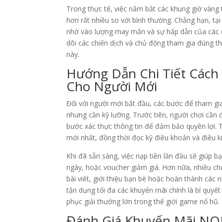
Trong thực tế, việc nắm bắt các khung giờ vàng 
hơn rất nhiều so với bình thường. Chẳng hạn, tạ
nhờ vào lượng may mắn và sự hấp dẫn của các ưu
dõi các chiến dịch và chủ động tham gia đúng th
này.
Hướng Dẫn Chi Tiết Các
Cho Người Mới
Đối với người mới bắt đầu, các bước để tham g
nhưng cần kỹ lưỡng. Trước tiên, người chơi cần 
bước xác thực thông tin để đảm bảo quyền lợi. 
mới nhất, đồng thời đọc kỹ điều khoản và điều ki
Khi đã sẵn sàng, việc nạp tiền lần đầu sẽ giúp 
ngày, hoặc voucher giảm giá. Hơn nữa, nhiều ch
bài viết, giới thiệu bạn bè hoặc hoàn thành cá
tận dụng tối đa các khuyến mãi chính là bí quyết
phục giải thưởng lớn trong thế giới game nổ hũ.
Đánh Giá Khuyến Mãi NOH