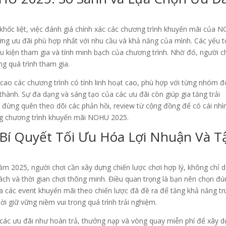
khốc liệt, việc đánh giá chính xác các chương trình khuyến mãi của 
ững ưu đãi phù hợp nhất với nhu cầu và khả năng của mình. Các yếu t
iều kiện tham gia và tính minh bạch của chương trình. Nhờ đó, người c
ong quá trình tham gia.
 cao các chương trình có tính linh hoạt cao, phù hợp với từng nhóm đ
hành. Sự đa dạng và sáng tạo của các ưu đãi còn giúp gia tăng trải
 đừng quên theo dõi các phản hồi, review từ cộng đồng để có cái nhì
từng chương trình khuyến mãi NOHU 2025.
í Quyết Tối Ưu Hóa Lợi Nhuận Và T
m 2025, người chơi cần xây dựng chiến lược chơi hợp lý, không chỉ 
h và thời gian chơi thông minh. Điều quan trọng là bạn nên chọn đú
a các event khuyến mãi theo chiến lược đã đề ra để tăng khả năng t
ời giữ vững niềm vui trong quá trình trải nghiệm.
p các ưu đãi như hoàn trả, thưởng nạp và vòng quay miễn phí để xây 