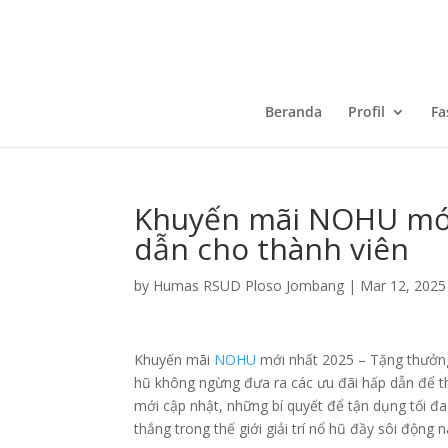
Beranda
Profil
Fa
Khuyến mãi NOHU mới
dẫn cho thành viên
by
Humas RSUD Ploso Jombang
|
Mar 12, 2025
Khuyến mãi
NOHU
mới nhất 2025 – Tặng thưởng
hũ không ngừng đưa ra các ưu đãi hấp dẫn để t
mới cập nhật, những bí quyết để tận dụng tối đ
thắng trong thế giới giải trí nổ hũ đầy sôi động n