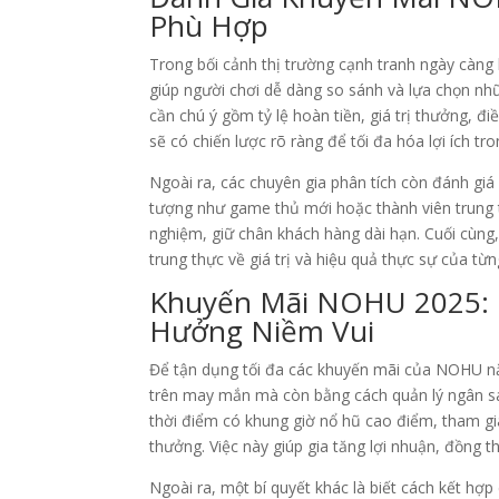
Phù Hợp
Trong bối cảnh thị trường cạnh tranh ngày càng 
giúp người chơi dễ dàng so sánh và lựa chọn nh
cần chú ý gồm tỷ lệ hoàn tiền, giá trị thưởng, đ
sẽ có chiến lược rõ ràng để tối đa hóa lợi ích tr
Ngoài ra, các chuyên gia phân tích còn đánh giá
tượng như game thủ mới hoặc thành viên trung t
nghiệm, giữ chân khách hàng dài hạn. Cuối cùng,
trung thực về giá trị và hiệu quả thực sự của 
Khuyến Mãi NOHU 2025: B
Hưởng Niềm Vui
Để tận dụng tối đa các khuyến mãi của NOHU nă
trên may mắn mà còn bằng cách quản lý ngân sác
thời điểm có khung giờ nổ hũ cao điểm, tham gi
thưởng. Việc này giúp gia tăng lợi nhuận, đồng th
Ngoài ra, một bí quyết khác là biết cách kết hợ