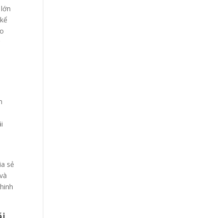
 lớn
 kể
eo
g
n
c
i
u
ia sẻ
 và
chinh
i