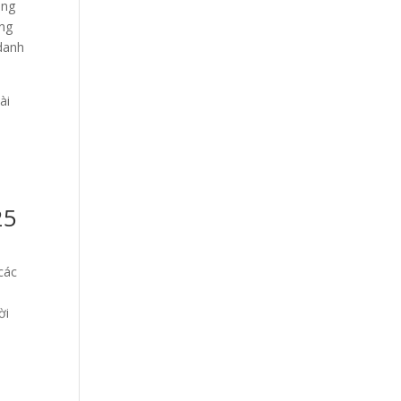
úng
ợng
danh
ài
ã
25
các
ời