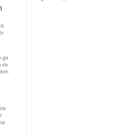
h
ối
độc
m giá
u dài
 định
đãi
ử
iúp