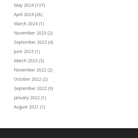
May 2024
(137)
April 2024
(26)
March 2024
(1)
November 2023
(2)
September 2023
(4)
June 2023
(1)
March 2023
(3)
November 2022
(2)
October 2022
(2)
September 2022
(9)
January 2022
(1)
August 2021
(1)