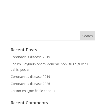
Recent Posts
Coronavirus disease 2019
Sorumlu oyunun önemi deneme bonusu ile güvenli
bahis ipuçları
Coronavirus disease 2019
Coronavirus disease 2026
Casino en ligne fiable : bonus
Recent Comments