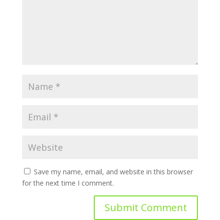
Save my name, email, and website in this browser
for the next time I comment.