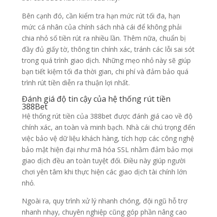
Bên cạnh đó, cần kiểm tra hạn mức rút tối đa, hạn
mức cá nhân của chính sách nhà cái để không phải
chia nhỏ số tiền rút ra nhiều lần. Thêm nữa, chuẩn bị
đầy đủ giấy tờ, thông tin chính xác, tránh các lỗi sai sót
trong quá trình giao dịch. Những mẹo nhỏ này sẽ giúp
bạn tiết kiệm tối đa thời gian, chi phí và đảm bảo quá
trình rút tiền diễn ra thuận lợi nhất.
Đánh giá độ tin cậy của hệ thống rút tiền
388Bet
Hệ thống rút tiền của 388bet được đánh giá cao về độ
chính xác, an toàn và minh bạch. Nhà cái chú trọng đến
việc bảo vệ dữ liệu khách hàng, tích hợp các công nghệ
bảo mật hiện đại như mã hóa SSL nhằm đảm bảo mọi
giao dịch đều an toàn tuyệt đối. Điều này giúp người
chơi yên tâm khi thực hiện các giao dịch tài chính lớn
nhỏ.
Ngoài ra, quy trình xử lý nhanh chóng, đội ngũ hỗ trợ
nhanh nhạy, chuyên nghiệp cũng góp phần nâng cao