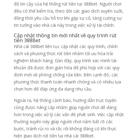
độ tin cậy của hệ thống rút tiền tại 388bet. Người chơi
đều có thể kiểm tra, theo dõi các giao dịch xuyên suốt,
đồng thời yêu cầu hỗ trợ khi gặp sự cố, tăng cường sự
tin tưởng vào nhà cái này trong việc xử lý tài chính.
Cập nhật thông tin mới nhất về quy trình rút
tiền 388Bet
Nhà cái 388bet liên tục cập nhật các quy trình, chính
sách và phương thức rút tiền nhằm tối ưu hóa trải
nghiệm khách hàng. Gần đây, quy trình xác minh tài
khoản đã được đơn giản hóa để phù hợp với các quy
định mới về phòng chống rửa tiền. Bên cạnh đó, các
phương thức thanh toán nhanh chóng và có nhiều lựa
chọn hơn để đáp ứng đa dạng nhu cầu.
Ngoài ra, hệ thống cảnh báo, hướng dẫn trực tuyến
cũng được nâng cấp nhằm giúp người chơi dễ dàng
hơn trong việc xử lý các vấn đề phát sinh. Việc cập nhật
thường xuyên này giúp người chơi nắm bắt rõ các
bước, tránh rủi ro và rắc rối không đáng có khi thực
hiện giao dịch rút tiền tại nhà cái 388bet.