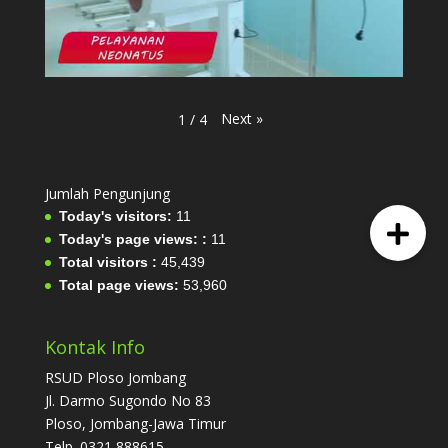
Next
»
1
/
4
Jumlah Pengunjung
Today's visitors:
11
Today's page views: :
11
Total visitors :
45,439
Total page views:
53,960
Kontak Info
RSUD Ploso Jombang
Jl. Darmo Sugondo No 83
Ploso, Jombang-Jawa Timur
Telp. 0321 888615