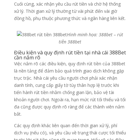
Cuối cùng, xác nhận yêu cầu rút tiền và chờ hệ thống
xử lý. Thời gian xử lý thường từ vài phút đến vài giờ
đồng hồ, phụ thuộc phương thức và ngân hàng liên kết.
Hình minh họa: 388bet – rút
tiền 388bet
Điều kiện và quy định rút tiền tại nhà cái 388Bet
cần nắm rõ
Việc nắm rõ các điều kiện, quy định rút tiền của 388bet
là nền tảng để đảm bảo quá trình giao dịch không gặp
trục trặc. Nhà cái yêu cầu người chơi phải xác nhận
danh tính, cung cấp giấy tờ tùy thân hợp lệ trước khi
tiến hành rút tiền nhằm chống gian lận, bảo vệ tài
khoản người chơi. Ngoài ra, hạn mức rút tối thiểu và tối
đa cũng được quy định rõ ràng để các thành viên nắm
bắt.
Các quy định khác liên quan đến thời gian xử lý, phí
dịch vụ (nếu có), và yêu cầu về trạng thái cược tối thiểu
trước khi rút tiền cũng rất quan trọng. Hiểu rõ các điều