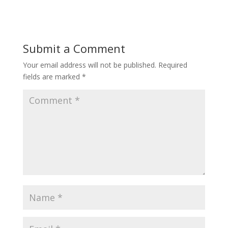
Submit a Comment
Your email address will not be published.
Required
fields are marked
*