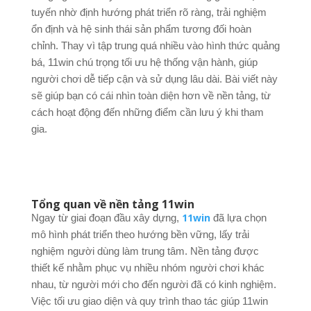
tuyến nhờ định hướng phát triển rõ ràng, trải nghiệm
ổn định và hệ sinh thái sản phẩm tương đối hoàn
chỉnh. Thay vì tập trung quá nhiều vào hình thức quảng
bá, 11win chú trọng tối ưu hệ thống vận hành, giúp
người chơi dễ tiếp cận và sử dụng lâu dài. Bài viết này
sẽ giúp bạn có cái nhìn toàn diện hơn về nền tảng, từ
cách hoạt động đến những điểm cần lưu ý khi tham
gia.
Tổng quan về nền tảng 11win
11win
Ngay từ giai đoạn đầu xây dựng,
đã lựa chọn
mô hình phát triển theo hướng bền vững, lấy trải
nghiệm người dùng làm trung tâm. Nền tảng được
thiết kế nhằm phục vụ nhiều nhóm người chơi khác
nhau, từ người mới cho đến người đã có kinh nghiệm.
Việc tối ưu giao diện và quy trình thao tác giúp 11win