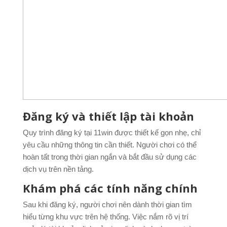
Đăng ký và thiết lập tài khoản
Quy trình đăng ký tại 11win được thiết kế gọn nhẹ, chỉ
yêu cầu những thông tin cần thiết. Người chơi có thể
hoàn tất trong thời gian ngắn và bắt đầu sử dụng các
dịch vụ trên nền tảng.
Khám phá các tính năng chính
Sau khi đăng ký, người chơi nên dành thời gian tìm
hiểu từng khu vực trên hệ thống. Việc nắm rõ vị trí