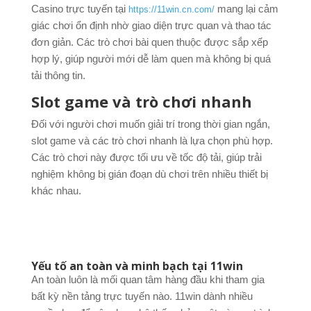
Casino trực tuyến tại
mang lại cảm
https://11win.cn.com/
giác chơi ổn định nhờ giao diện trực quan và thao tác
đơn giản. Các trò chơi bài quen thuộc được sắp xếp
hợp lý, giúp người mới dễ làm quen mà không bị quá
tải thông tin.
Slot game và trò chơi nhanh
Đối với người chơi muốn giải trí trong thời gian ngắn,
slot game và các trò chơi nhanh là lựa chọn phù hợp.
Các trò chơi này được tối ưu về tốc độ tải, giúp trải
nghiệm không bị gián đoạn dù chơi trên nhiều thiết bị
khác nhau.
Yếu tố an toàn và minh bạch tại 11win
An toàn luôn là mối quan tâm hàng đầu khi tham gia
bất kỳ nền tảng trực tuyến nào. 11win dành nhiều