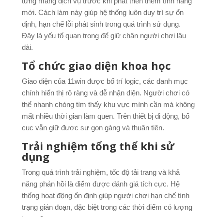
từng mảng dịch vụ trước khi phát triển thêm tính năng
mới. Cách làm này giúp hệ thống luôn duy trì sự ổn
định, hạn chế lỗi phát sinh trong quá trình sử dụng.
Đây là yếu tố quan trọng để giữ chân người chơi lâu
dài.
Tổ chức giao diện khoa học
Giao diện của 11win được bố trí logic, các danh mục
chính hiển thị rõ ràng và dễ nhận diện. Người chơi có
thể nhanh chóng tìm thấy khu vực mình cần mà không
mất nhiều thời gian làm quen. Trên thiết bị di động, bố
cục vẫn giữ được sự gọn gàng và thuận tiện.
Trải nghiệm tổng thể khi sử
dụng
Trong quá trình trải nghiệm, tốc độ tải trang và khả
năng phản hồi là điểm được đánh giá tích cực. Hệ
thống hoạt động ổn định giúp người chơi hạn chế tình
trạng gián đoạn, đặc biệt trong các thời điểm có lượng