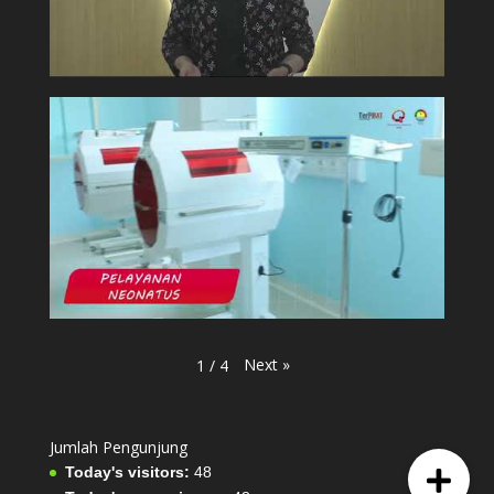
Next
»
1
/
4
Jumlah Pengunjung
Today's visitors:
48