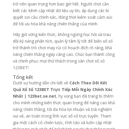
trở nên quan trọng hơn bao giờ hết. Người chơi cần
biết các kênh cập nhật dữ liệu uy tín, áp dụng các bí
quyết soi cầu chính xác, đồng thời kiểm soát cảm xúc
để tối ưu hóa khả năng chiến thắng của mình.
Hãy giữ vững kiến thức, không ngừng học hỏi và trau
dồi kỹ năng phân tích, quản lý tâm lý tốt để biến xổ số
trở thành trò chơi may rủi có hoạch đích rõ ràng, khả
năng chiến thắng ngày càng cao. Chúc bạn thành công
và chinh phục mọi thử thách trong sân chơi xổ số
123BET!
Tổng kết
Dưới sự hướng dẫn chi tiết về
Cách Theo Dõi Kết
Quả Xổ Số 123BET Trực Tiếp Mỗi Ngày Chính Xác
Nhất | 123bet.se.net
, hy vọng bạn đã trang bị thêm
cho mình những kiến thức quan trọng để nâng cao khả
năng chiến thắng, tối đa hóa lợi nhuận và trải nghiệm
vui vẻ, an toàn trong lĩnh vực xổ số trực tuyến. Tham
gia một cách có chiến lược, tỉnh táo và luôn cập nhật