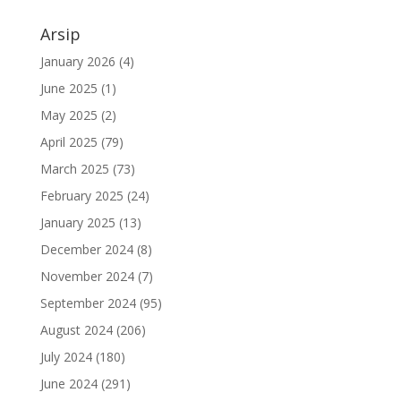
Arsip
January 2026
(4)
June 2025
(1)
May 2025
(2)
April 2025
(79)
March 2025
(73)
February 2025
(24)
January 2025
(13)
December 2024
(8)
November 2024
(7)
September 2024
(95)
August 2024
(206)
July 2024
(180)
June 2024
(291)