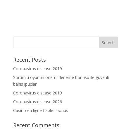
Recent Posts
Coronavirus disease 2019
Sorumlu oyunun önemi deneme bonusu ile güvenli
bahis ipuçları
Coronavirus disease 2019
Coronavirus disease 2026
Casino en ligne fiable : bonus
Recent Comments