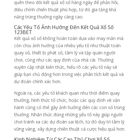
quên theo dõi kết quả xổ số hàng ngày để phản hồi,
điều chỉnh chiến thuật phù hợp, từ đó gia tăng khả
năng trúng thưởng ngày càng cao.
Các Yếu Tố Ảnh Hưởng Đến Kết Quả Xổ Số
123BET
Kết quả xổ số không hoàn toàn dựa vào may mắn mà
còn chịu ảnh hưởng của nhiều yếu tố như thuật toán
quay số, thiết bị phát số, tâm lý và tập quán người
chơi, cũng như các quy định của nhà cái. Thường
xuyên cập nhật kiến thức, hiểu rõ các yếu tố này sẽ
giúp bạn chủ động hơn trong việc phân tích kết quả và
dự đoán chính xác hơn.
Ngoài ra, các yếu tố khách quan như thời điểm quay
thưởng, hình thức tổ chức, hoặc các quy định về vận
hành cũng có thể gây ảnh hưởng đến các con số trúng
thưởng. Nhận thức đúng những yếu tố này giúp người
chơi tránh xa các dự đoán sai lệch, từ đó duy trì tâm lý
vững vàng, xây dựng chiến thuật cá cược hiệu quả hơn.
Kinh Nghiệm Từ Các Cao Thủ Chơi Xổ Số