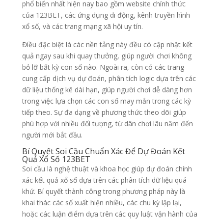
phổ biến nhất hiện nay bao gồm website chính thức
của 123BET, các ứng dụng di động, kênh truyền hình
xổ số, và các trang mạng xã hội uy tín.
Điều đặc biệt là các nền tảng này đều có cập nhật kết
quả ngay sau khi quay thưởng, giúp người chơi không
bỏ lỡ bất kỳ con số nào. Ngoài ra, còn có các trang
cung cấp dịch vụ dự đoán, phân tích logic dựa trên các
dữ liệu thống kê dài hạn, giúp người chơi dễ dàng hơn
trong việc lựa chọn các con số may mắn trong các kỳ
tiếp theo. Sự đa dạng về phương thức theo dõi giúp
phù hợp với nhiều đối tượng, từ dân chơi lâu năm đến
người mới bắt đầu.
Bí Quyết Soi Cầu Chuẩn Xác Để Dự Đoán Kết
Quả Xổ Số 123BET
Soi cầu là nghệ thuật và khoa học giúp dự đoán chính
xác kết quả xổ số dựa trên các phân tích dữ liệu quá
khứ. Bí quyết thành công trong phương pháp này là
khai thác các số xuất hiện nhiều, các chu kỳ lặp lại,
hoặc các luận điểm dựa trên các quy luật vận hành của