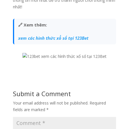
thông tin mới nhất để trở thành người chơi thông minh
nhất!
🔗 Xem thêm:
xem các hình thức xổ số tại 123Bet
Submit a Comment
Your email address will not be published.
Required
fields are marked
*