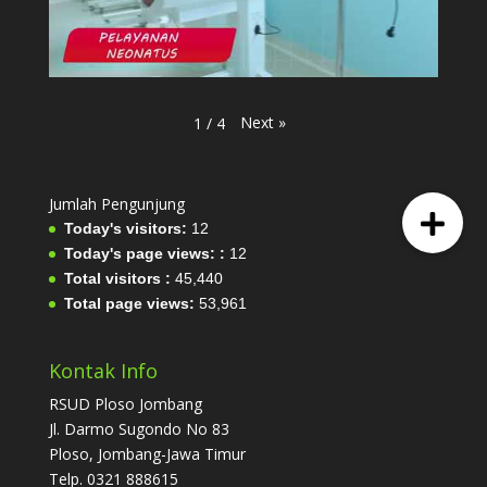
Next
»
1
/
4
Jumlah Pengunjung
Today's visitors:
12
Today's page views: :
12
Total visitors :
45,440
Total page views:
53,961
Kontak Info
RSUD Ploso Jombang
Jl. Darmo Sugondo No 83
Ploso, Jombang-Jawa Timur
Telp. 0321 888615