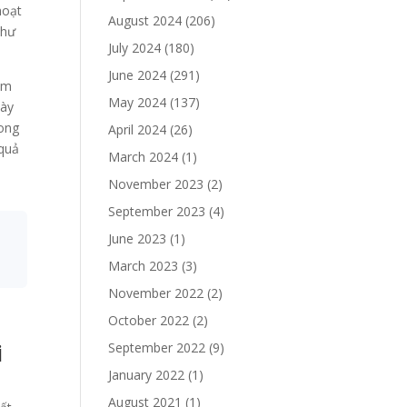
hoạt
August 2024
(206)
như
July 2024
(180)
.
June 2024
(291)
ểm
May 2024
(137)
này
hong
April 2024
(26)
 quả
March 2024
(1)
November 2023
(2)
September 2023
(4)
June 2023
(1)
March 2023
(3)
November 2022
(2)
October 2022
(2)
i
September 2022
(9)
January 2022
(1)
August 2021
(1)