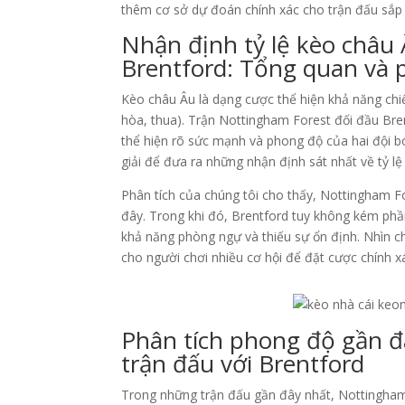
thêm cơ sở dự đoán chính xác cho trận đấu sắp 
Nhận định tỷ lệ kèo châu 
Brentford: Tổng quan và p
Kèo châu Âu là dạng cược thể hiện khả năng chiế
hòa, thua). Trận Nottingham Forest đối đầu Bre
thể hiện rõ sức mạnh và phong độ của hai đội bó
giải để đưa ra những nhận định sát nhất về tỷ lệ
Phân tích của chúng tôi cho thấy, Nottingham Fo
đây. Trong khi đó, Brentford tuy không kém phầ
khả năng phòng ngự và thiếu sự ổn định. Nhìn c
cho người chơi nhiều cơ hội để đặt cược chính x
Phân tích phong độ gần đ
trận đấu với Brentford
Trong những trận đấu gần đây nhất, Nottingham Fo