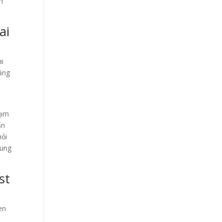
ên
ai
ai
năng
hạm
ấn
hỏi
rung
st
en