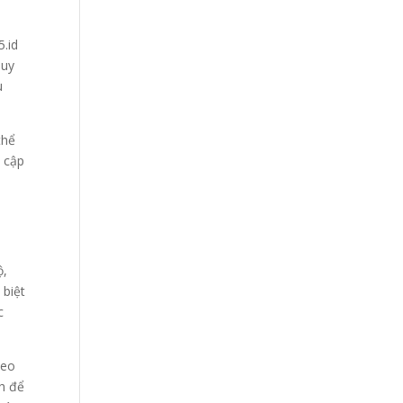
5.id
Tuy
u
thể
p cập
ộ,
 biệt
c
heo
nh để