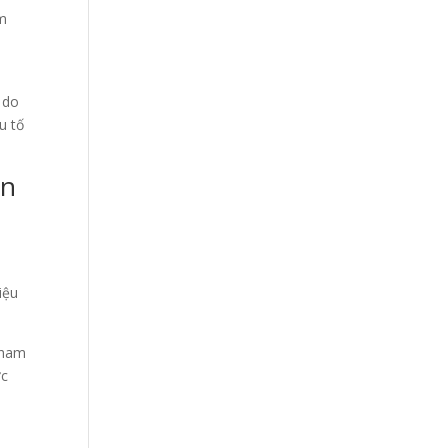
ảm
 do
u tố
an
ệ
iệu
gham
ợc