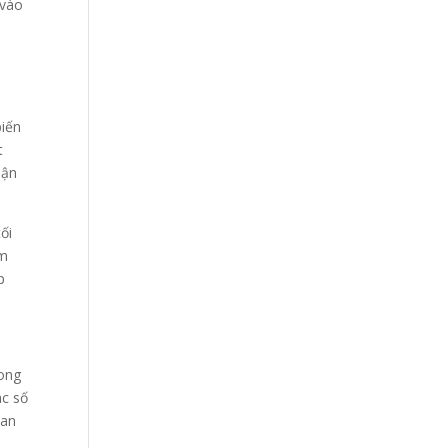
 vào
biến
t
uận
ối
ảm
p
hong
ác số
 an
c