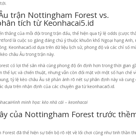
tới.
Âu trận Nottingham Forest vs.
hân tích từ Keonhacai5.id
n thắng của mỗi đội trong trận đấu, thể hiện qua tỷ lệ odds (cược th
ntford là cuộc so găng đáng chú ý thuộc khuôn khổ Ngoại hạng Anh, 
ng. Keonhacai5.id dựa trên dữ liệu lịch sử, phong độ và các chỉ số m
 kèo châu Âu trong trận này.
rest có lợi thế sân nhà cùng phong độ ổn định hơn trong thời gian g
n thể lực và chiến thuật, nhưng vẫn còn đối mặt với một số hạn chế v
hung, tỷ lệ kèo châu Âu sẽ phản ánh rõ nét sự phân định này và cung
ác dựa trên nhận định của các chuyên gia từ keonhacai5.id.
Hình minh họa: kèo nhà cái – keonhacai
ây của Nottingham Forest trước thề
rest đã thể hiện sự tiến bộ rõ rệt về lối chơi cũng như tinh thần th