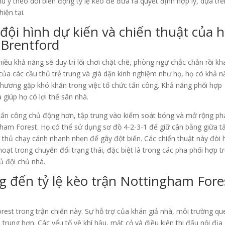
chú ý theo dõi biến động tỷ lệ kèo để đưa ra quyết định hợp lý, dựa tr
iện tại.
ội hình dự kiến và chiến thuật của h
 Brentford
ều khả năng sẽ duy trì lối chơi chặt chẽ, phòng ngự chắc chắn rồi kh
của các cầu thủ trẻ trung và già dặn kinh nghiệm như họ, họ có khả 
i phương gặp khó khăn trong việc tổ chức tấn công. Khả năng phối hợp
 giúp họ có lợi thế sân nhà.
i tấn công chủ động hơn, tập trung vào kiểm soát bóng và mở rộng p
gham Forest. Họ có thể sử dụng sơ đồ 4-2-3-1 để giữ cân bằng giữa t
 thủ chạy cánh nhanh nhẹn để gây đột biến. Các chiến thuật này đòi 
 hoạt trong chuyển đổi trạng thái, đặc biệt là trong các pha phối hợp t
hủ đội chủ nhà.
g đến tỷ lệ kèo trận Nottingham Fore
orest trong trận chiến này. Sự hỗ trợ của khán giả nhà, môi trường qu
 trung hơn. Các yếu tố về khí hậu, mặt cỏ và điều kiện thi đấu nội địa