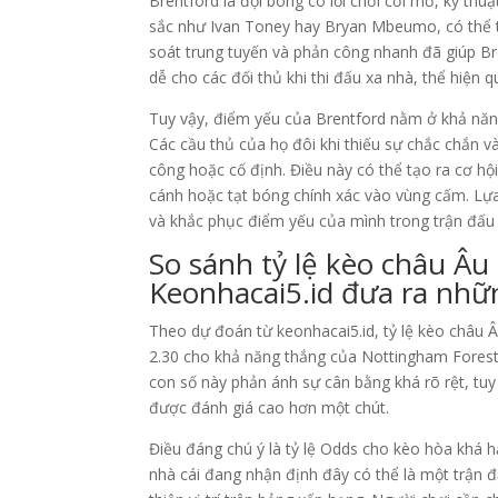
Brentford là đội bóng có lối chơi cởi mở, kỹ thu
sắc như Ivan Toney hay Bryan Mbeumo, có thể tạo
soát trung tuyến và phản công nhanh đã giúp Br
dễ cho các đối thủ khi thi đấu xa nhà, thể hiện 
Tuy vậy, điểm yếu của Brentford nằm ở khả năng
Các cầu thủ của họ đôi khi thiếu sự chắc chắn 
công hoặc cố định. Điều này có thể tạo ra cơ hộ
cánh hoặc tạt bóng chính xác vào vùng cấm. Lựa
và khắc phục điểm yếu của mình trong trận đấu 
So sánh tỷ lệ kèo châu Âu
Keonhacai5.id đưa ra nhữ
Theo dự đoán từ keonhacai5.id, tỷ lệ kèo châu
2.30 cho khả năng thắng của Nottingham Forest
con số này phản ánh sự cân bằng khá rõ rệt, tuy
được đánh giá cao hơn một chút.
Điều đáng chú ý là tỷ lệ Odds cho kèo hòa khá 
nhà cái đang nhận định đây có thể là một trận đ