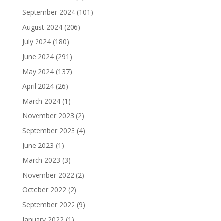
September 2024
(101)
August 2024
(206)
July 2024
(180)
June 2024
(291)
May 2024
(137)
April 2024
(26)
March 2024
(1)
November 2023
(2)
September 2023
(4)
June 2023
(1)
March 2023
(3)
November 2022
(2)
October 2022
(2)
September 2022
(9)
January 2022
(1)