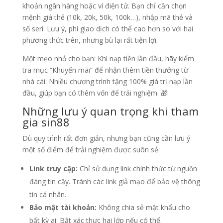
khoản ngân hàng hoặc ví điện tử. Bạn chỉ cần chọn
mệnh giá thẻ (10k, 20k, 50k, 100k…), nhập mã thẻ và
số seri. Lưu ý, phí giao dịch có thể cao hơn so với hai
phương thức trên, nhưng bù lại rất tiện lợi.
Một mẹo nhỏ cho bạn: Khi nạp tiền lần đầu, hãy kiểm
tra mục “Khuyến mãi” để nhận thêm tiền thưởng từ
nhà cái. Nhiều chương trình tặng 100% giá trị nạp lần
đầu, giúp bạn có thêm vốn để trải nghiệm. 🎁
Những lưu ý quan trọng khi tham
gia sin88
Dù quy trình rất đơn giản, nhưng bạn cũng cần lưu ý
một số điểm để trải nghiệm được suôn sẻ:
Link truy cập:
Chỉ sử dụng link chính thức từ nguồn
đáng tin cậy. Tránh các link giả mạo để bảo vệ thông
tin cá nhân.
Bảo mật tài khoản:
Không chia sẻ mật khẩu cho
bất kỳ ai. Bật xác thực hai lớp nếu có thể.