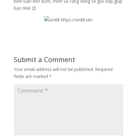
bình luận bên dưới, mình và cộng đồng sẽ giải đáp giúp
bạn nhé! 😉
Submit a Comment
Your email address will not be published.
Required
fields are marked
*