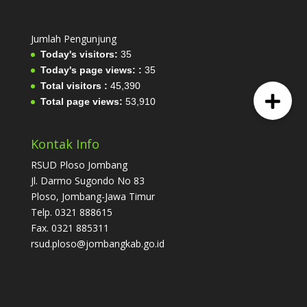
Jumlah Pengunjung
Today's visitors:
35
Today's page views: :
35
Total visitors :
45,390
Total page views:
53,910
Kontak Info
RSUD Ploso Jombang
Jl. Darmo Sugondo No 83
Ploso, Jombang-Jawa Timur
Telp. 0321 888615
Fax. 0321 885311
rsud.ploso@jombangkab.go.id