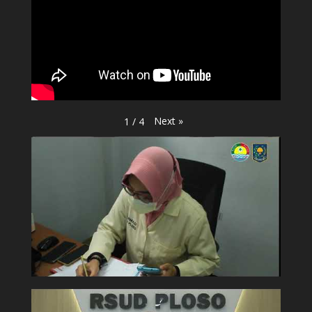
Next
»
1
/
4