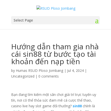
Select Page
Hướng dẫn tham gia nhà
cái sin88 từ bước tạo tài
khoản đến nạp tiền
by
Humas RSUD Ploso Jombang
|
Jul 4, 2024
|
Uncategorized
|
0 comments
Bạn đang tìm kiếm một sân chơi giải trí trực tuyến uy
tín, nơi có thể thỏa sức đam mê cá cược thể thao,
casino live hay slot game đổi thưởng?
sin88
chính là