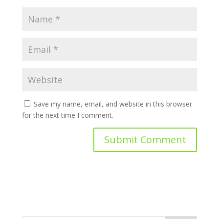
Save my name, email, and website in this browser
for the next time I comment.