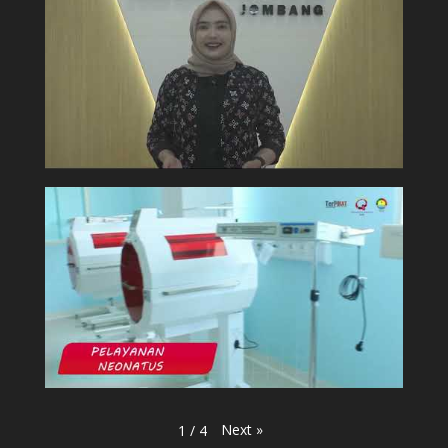
Next
»
1
/
4