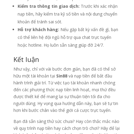
Kiểm tra thông tin giao dịch:
Trước khi xác nhận
nạp tiền, hãy kiểm tra kỹ số tiền và nội dung chuyển
khoản để tránh sai sót.
Hỗ trợ khách hàng:
Nếu gặp bất kỳ vấn đề gì, bạn
có thể liên hệ đội ngũ hỗ trợ qua chat trực tuyến
hoặc hotline. Họ luôn sẵn sàng giúp đỡ 24/7.
Kết luận
Như vậy, chỉ với vài bước đơn giản, bạn đã có thể sở
hữu một tài khoản tại
Sin88
và nạp tiền để bắt đầu
hành trình giải trí. Từ việc tạo tài khoản nhanh chóng
đến các phương thức nạp tiền linh hoạt, mọi thứ đều
được thiết kế để mang lại sự thuận tiện tối đa cho
người dùng. Hy vọng qua hướng dẫn này, bạn sẽ tự tin
hơn khi bước chân vào thế giới cá cược trực tuyến.
Bạn đã sẵn sàng thử sức chưa? Hay còn thắc mắc nào
về quy trình nạp tiền hay cách chọn trò chơi? Hãy để lại