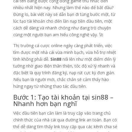
cái tên đang được cộng đồng game thủ nhắc đến
nhiều nhất hiện nay. Nhưng làm thế nào để bắt đầu?
Đừng lo, bài viết này sẽ dẫn bạn đi từng bước một, từ
lúc tạo tài khoản cho đến lần nạp tiền đầu tiên, một
cách dễ dàng và nhanh chóng như đang trò chuyện
cùng một người bạn am hiểu công nghệ vậy. 🚀
Thị trường cá cược online ngày càng phát triển, việc
tìm được một nhà cái vừa minh bạch, vừa hỗ trợ nhiệt
tình không phải dễ.
Sin88
nổi lên như một điểm đến lý
tưởng nhờ giao diện thân thiện, tốc độ xử lý nhanh và
đặc biệt là quy trình đăng ký, nạp rút cực kỳ đơn giản.
Nếu bạn là người mới, chắc chắn sẽ cảm thấy hào
hứng ngay từ những thao tác đầu tiên.
Bước 1: Tạo tài khoản tại sin88 –
Nhanh hơn bạn nghĩ
Việc đầu tiên bạn cần làm là truy cập vào trang chủ
chính thức của nhà cái qua đường link an toàn. Bạn có
thể dễ dàng tìm thấy link truy cập qua các kênh chia sẻ