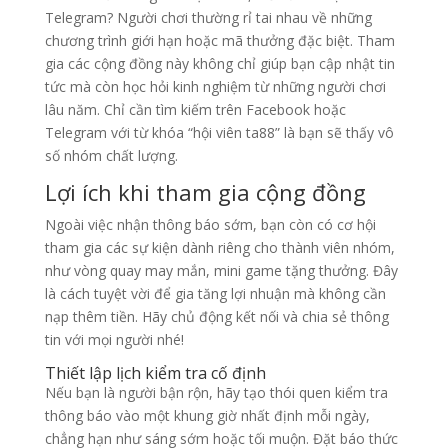
Telegram? Người chơi thường rỉ tai nhau về những
chương trình giới hạn hoặc mã thưởng đặc biệt. Tham
gia các cộng đồng này không chỉ giúp bạn cập nhật tin
tức mà còn học hỏi kinh nghiệm từ những người chơi
lâu năm. Chỉ cần tìm kiếm trên Facebook hoặc
Telegram với từ khóa “hội viên ta88” là bạn sẽ thấy vô
số nhóm chất lượng.
Lợi ích khi tham gia cộng đồng
Ngoài việc nhận thông báo sớm, bạn còn có cơ hội
tham gia các sự kiện dành riêng cho thành viên nhóm,
như vòng quay may mắn, mini game tặng thưởng. Đây
là cách tuyệt vời để gia tăng lợi nhuận mà không cần
nạp thêm tiền. Hãy chủ động kết nối và chia sẻ thông
tin với mọi người nhé!
Thiết lập lịch kiểm tra cố định
Nếu bạn là người bận rộn, hãy tạo thói quen kiểm tra
thông báo vào một khung giờ nhất định mỗi ngày,
chẳng hạn như sáng sớm hoặc tối muộn. Đặt báo thức