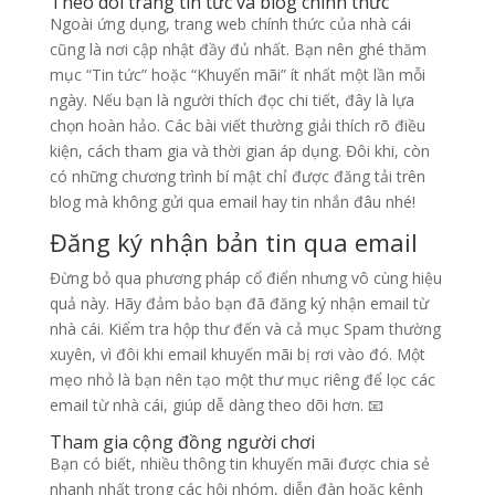
Theo dõi trang tin tức và blog chính thức
Ngoài ứng dụng, trang web chính thức của nhà cái
cũng là nơi cập nhật đầy đủ nhất. Bạn nên ghé thăm
mục “Tin tức” hoặc “Khuyến mãi” ít nhất một lần mỗi
ngày. Nếu bạn là người thích đọc chi tiết, đây là lựa
chọn hoàn hảo. Các bài viết thường giải thích rõ điều
kiện, cách tham gia và thời gian áp dụng. Đôi khi, còn
có những chương trình bí mật chỉ được đăng tải trên
blog mà không gửi qua email hay tin nhắn đâu nhé!
Đăng ký nhận bản tin qua email
Đừng bỏ qua phương pháp cổ điển nhưng vô cùng hiệu
quả này. Hãy đảm bảo bạn đã đăng ký nhận email từ
nhà cái. Kiểm tra hộp thư đến và cả mục Spam thường
xuyên, vì đôi khi email khuyến mãi bị rơi vào đó. Một
mẹo nhỏ là bạn nên tạo một thư mục riêng để lọc các
email từ nhà cái, giúp dễ dàng theo dõi hơn. 📧
Tham gia cộng đồng người chơi
Bạn có biết, nhiều thông tin khuyến mãi được chia sẻ
nhanh nhất trong các hội nhóm, diễn đàn hoặc kênh