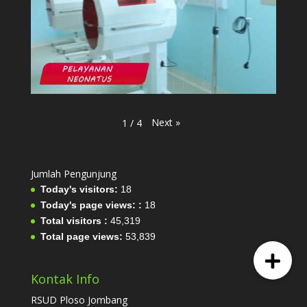
Next
»
1
/
4
Jumlah Pengunjung
Today's visitors:
18
Today's page views: :
18
Total visitors :
45,319
Total page views:
53,839
Kontak Info
RSUD Ploso Jombang