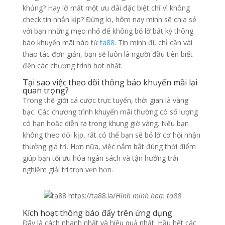
khủng? Hay lỡ mất một ưu đãi đặc biệt chỉ vì không
check tin nhắn kịp? Đừng lo, hôm nay mình sẽ chia sẻ
với bạn những mẹo nhỏ để không bỏ lỡ bất kỳ thông
báo khuyến mãi nào từ
ta88
. Tin mình đi, chỉ cần vài
thao tác đơn giản, bạn sẽ luôn là người đầu tiên biết
đến các chương trình hot nhất.
Tại sao việc theo dõi thông báo khuyến mãi lại
quan trọng?
Trong thế giới cá cược trực tuyến, thời gian là vàng
bạc. Các chương trình khuyến mãi thường có số lượng
có hạn hoặc diễn ra trong khung giờ vàng. Nếu bạn
không theo dõi kịp, rất có thể bạn sẽ bỏ lỡ cơ hội nhận
thưởng giá trị. Hơn nữa, việc nắm bắt đúng thời điểm
giúp bạn tối ưu hóa ngân sách và tận hưởng trải
nghiệm giải trí trọn vẹn hơn.
Hình minh hoạ: ta88
Kích hoạt thông báo đẩy trên ứng dụng
Đây là cách nhanh nhất và hiệu quả nhất. Hầu hết các