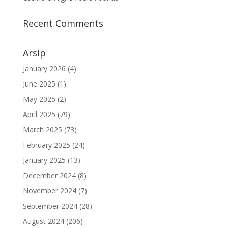
Recent Comments
Arsip
January 2026
(4)
June 2025
(1)
May 2025
(2)
April 2025
(79)
March 2025
(73)
February 2025
(24)
January 2025
(13)
December 2024
(8)
November 2024
(7)
September 2024
(28)
August 2024
(206)