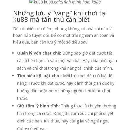
Hình minh hoạ: ku88
Những lưu ý “vàng” khi chơi tại
ku88 mà tân thủ cần biết
Dù có nhiều ưu điểm, nhưng không có nhà cái nào là
hoàn hảo tuyệt đối. Để có một trải nghiệm an toàn và
hiệu quả, bạn cần lưu ý một số điều sau:
Quản lý vốn chặt chẽ:
Đừng bao giờ đặt cược tất
cả số tiền bạn có vào một ván bài. Hãy chia nhỏ ngân
sách và chỉ chơi trong khả năng tài chính của mình.
Tìm hiểu kỹ luật chơi:
Mỗi trò chơi đều có luật lệ
riêng. Trước khi đặt cược, hãy dành thời gian đọc kỹ
hướng dẫn hoặc xem những người chơi khác chơi
trước.
Giữ tâm lý bình tĩnh:
Thắng thua là chuyện thường
tình trong cá cược. Đừng để cảm xúc chi phối quyết
định của bạn. Khi thua, hãy dừng lại và nghỉ ngơi,
đừng cố gỡ gạc.