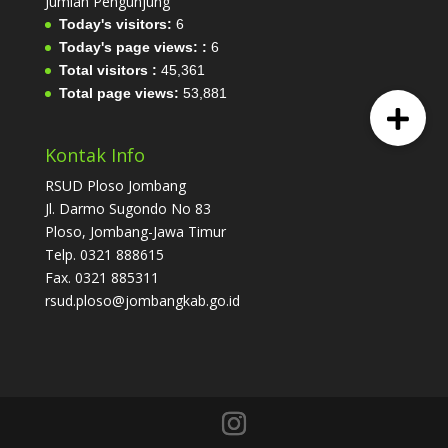
Jumlah Pengunjung
Today's visitors:
6
Today's page views: :
6
Total visitors :
45,361
Total page views:
53,881
Kontak Info
RSUD Ploso Jombang
Jl. Darmo Sugondo No 83
Ploso, Jombang-Jawa Timur
Telp. 0321 888615
Fax. 0321 885311
rsud.ploso@jombangkab.go.id