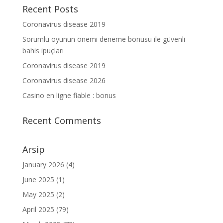
Recent Posts
Coronavirus disease 2019
Sorumlu oyunun önemi deneme bonusu ile güvenli
bahis ipuçları
Coronavirus disease 2019
Coronavirus disease 2026
Casino en ligne fiable : bonus
Recent Comments
Arsip
January 2026
(4)
June 2025
(1)
May 2025
(2)
April 2025
(79)