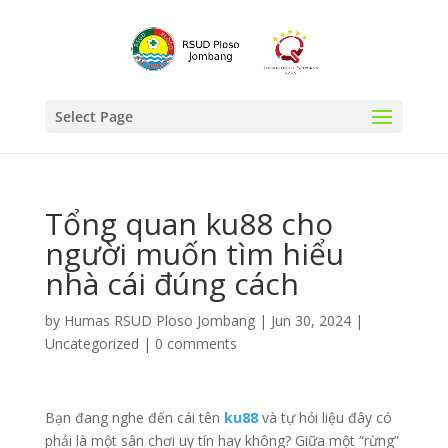
Select Page
Tổng quan ku88 cho
người muốn tìm hiểu
nhà cái đúng cách
by
Humas RSUD Ploso Jombang
|
Jun 30, 2024
|
Uncategorized
|
0 comments
Bạn đang nghe đến cái tên
ku88
và tự hỏi liệu đây có
phải là một sân chơi uy tín hay không? Giữa một “rừng”