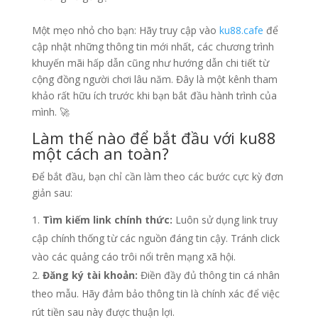
Một mẹo nhỏ cho bạn: Hãy truy cập vào
ku88.cafe
để
cập nhật những thông tin mới nhất, các chương trình
khuyến mãi hấp dẫn cũng như hướng dẫn chi tiết từ
cộng đồng người chơi lâu năm. Đây là một kênh tham
khảo rất hữu ích trước khi bạn bắt đầu hành trình của
mình. 🚀
Làm thế nào để bắt đầu với ku88
một cách an toàn?
Để bắt đầu, bạn chỉ cần làm theo các bước cực kỳ đơn
giản sau:
Tìm kiếm link chính thức:
Luôn sử dụng link truy
cập chính thống từ các nguồn đáng tin cậy. Tránh click
vào các quảng cáo trôi nổi trên mạng xã hội.
Đăng ký tài khoản:
Điền đầy đủ thông tin cá nhân
theo mẫu. Hãy đảm bảo thông tin là chính xác để việc
rút tiền sau này được thuận lợi.