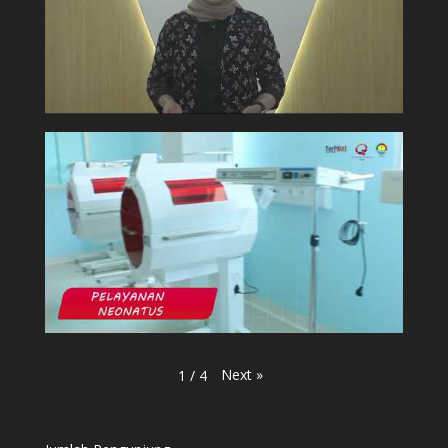
Next
»
1
/
4