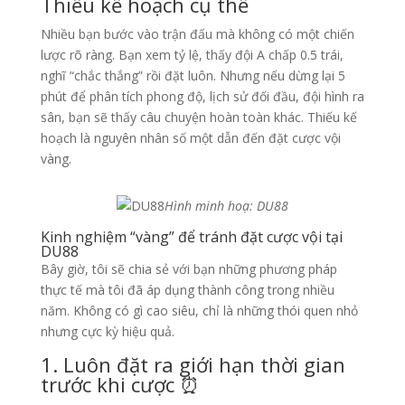
Thiếu kế hoạch cụ thể
Nhiều bạn bước vào trận đấu mà không có một chiến
lược rõ ràng. Bạn xem tỷ lệ, thấy đội A chấp 0.5 trái,
nghĩ “chắc thắng” rồi đặt luôn. Nhưng nếu dừng lại 5
phút để phân tích phong độ, lịch sử đối đầu, đội hình ra
sân, bạn sẽ thấy câu chuyện hoàn toàn khác. Thiếu kế
hoạch là nguyên nhân số một dẫn đến đặt cược vội
vàng.
Hình minh hoạ: DU88
Kinh nghiệm “vàng” để tránh đặt cược vội tại
DU88
Bây giờ, tôi sẽ chia sẻ với bạn những phương pháp
thực tế mà tôi đã áp dụng thành công trong nhiều
năm. Không có gì cao siêu, chỉ là những thói quen nhỏ
nhưng cực kỳ hiệu quả.
1. Luôn đặt ra giới hạn thời gian
trước khi cược ⏰