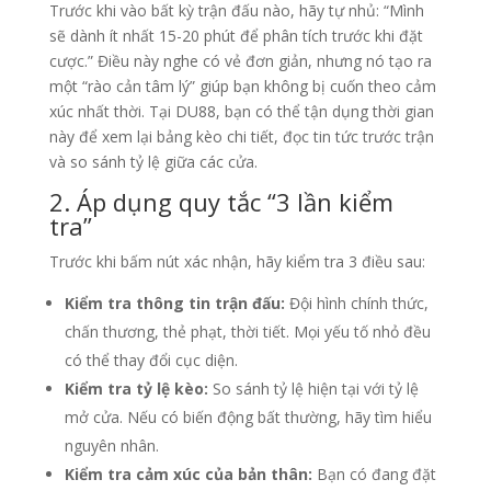
Trước khi vào bất kỳ trận đấu nào, hãy tự nhủ: “Mình
sẽ dành ít nhất 15-20 phút để phân tích trước khi đặt
cược.” Điều này nghe có vẻ đơn giản, nhưng nó tạo ra
một “rào cản tâm lý” giúp bạn không bị cuốn theo cảm
xúc nhất thời. Tại DU88, bạn có thể tận dụng thời gian
này để xem lại bảng kèo chi tiết, đọc tin tức trước trận
và so sánh tỷ lệ giữa các cửa.
2. Áp dụng quy tắc “3 lần kiểm
tra”
Trước khi bấm nút xác nhận, hãy kiểm tra 3 điều sau:
Kiểm tra thông tin trận đấu:
Đội hình chính thức,
chấn thương, thẻ phạt, thời tiết. Mọi yếu tố nhỏ đều
có thể thay đổi cục diện.
Kiểm tra tỷ lệ kèo:
So sánh tỷ lệ hiện tại với tỷ lệ
mở cửa. Nếu có biến động bất thường, hãy tìm hiểu
nguyên nhân.
Kiểm tra cảm xúc của bản thân:
Bạn có đang đặt