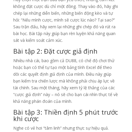
không đặt cược dù chỉ một đồng. Thay vào đó, hãy ghi
chép lại những diễn biến, những biến động kèo và tự
hỏi: “Nếu mình cược, mình sẽ cược lúc nào? Tại sao?”
Sau trận đấu, hãy xem lại những ghi chép đó và rút ra
bài học. Bài tập này giúp bạn rèn luyện khả năng quan
sát và kiểm soát cảm xúc.
Bài tập 2: Đặt cược giả định
Nhiều nhà cái, bao gồm cả DU88, có chế độ chơi thử
hoặc bạn có thể tự tạo một bảng tính Excel để theo
dõi các quyết định giả định của mình. Điều này giúp
bạn kiểm tra chiến lược mà không phải chịu áp lực về
tài chính. Sau một tháng, hãy xem tỷ lệ thắng của các
“cược giả định” này – nó sẽ cho bạn cái nhìn thực tế về
khả năng phán đoán của mình.
Bài tập 3: Thiền định 5 phút trước
khi cược
Nghe có vẻ hơi “tâm linh” nhưng thực sự hiệu quả.