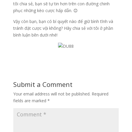
tôi chia sẻ, bạn sẽ tự tin hơn trên con đường chinh
phục những kèo cược hấp dẫn. 😊
Vậy còn bạn, bạn có bí quyết nào để giữ bình tĩnh và
tránh đặt cược vội không? Hãy chia sẻ với tôi ở phần
bình luận bên dưới nhé!
Submit a Comment
Your email address will not be published.
Required
fields are marked
*