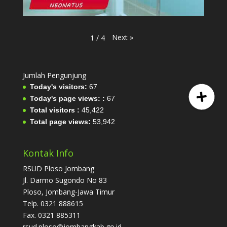
Next
»
1
/
4
Jumlah Pengunjung
Today's visitors:
67
Today's page views: :
67
Total visitors :
45,422
Total page views:
53,942
Kontak Info
RSUD Ploso Jombang
Jl. Darmo Sugondo No 83
Ploso, Jombang-Jawa Timur
Telp. 0321 888615
Fax. 0321 885311
rsud.ploso@jombangkab.go.id