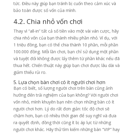
tức. Điều này giúp bạn tránh bị cuốn theo cảm xúc và
bảo toàn được số vốn của mình.
4.2. Chia nhỏ vốn chơi
Thay vì “all-in” tất cả số tiền vào một vài ván cược, hãy
chia nhỏ vốn của bạn thành nhiều phần nhỏ. Ví dụ, với
1 triệu đồng, bạn có thể chia thành 10 phần, mỗi phần
100.000 đồng. Mỗi lần chơi, bạn chỉ sử dụng một phần
và tuyệt đối không được lấy thêm từ phần khác nếu đã
thua hết. Chiến thuật này giúp bạn chơi được lâu dài và
giảm thiểu rủi ro.
5. Lựa chọn bàn chơi có ít người chơi hơn
Bạn có biết, số lượng người chơi trên bàn cũng ảnh
hưởng đến trải nghiệm của bạn không? Với người chơi
vốn nhỏ, mình khuyên bạn nên chọn những bàn có ít
người chơi hơn. Lý do rất đơn giản: tốc độ chơi sẽ
chậm hơn, bạn có nhiều thời gian để suy nghĩ và đưa
ra quyết định, đồng thời cũng ít bị áp lực từ những
người chơi khác. Hãy thử tìm kiếm những bàn “VIP” hay