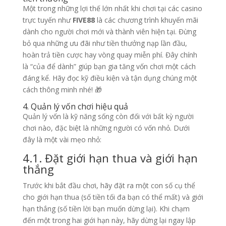
Một trong những lợi thế lớn nhất khi chơi tại các casino
trực tuyến như
FIVE88
là các chương trình khuyến mãi
dành cho người chơi mới và thành viên hiện tại. Đừng
bỏ qua những ưu đãi như tiền thưởng nạp lần đầu,
hoàn trả tiền cược hay vòng quay miễn phí. Đây chính
là “của để dành” giúp bạn gia tăng vốn chơi một cách
đáng kể. Hãy đọc kỹ điều kiện và tận dụng chúng một
cách thông minh nhé! 🎁
4. Quản lý vốn chơi hiệu quả
Quản lý vốn là kỹ năng sống còn đối với bất kỳ người
chơi nào, đặc biệt là những người có vốn nhỏ. Dưới
đây là một vài mẹo nhỏ:
4.1. Đặt giới hạn thua và giới hạn
thắng
Trước khi bắt đầu chơi, hãy đặt ra một con số cụ thể
cho giới hạn thua (số tiền tối đa bạn có thể mất) và giới
hạn thắng (số tiền lời bạn muốn dừng lại). Khi chạm
đến một trong hai giới hạn này, hãy dừng lại ngay lập