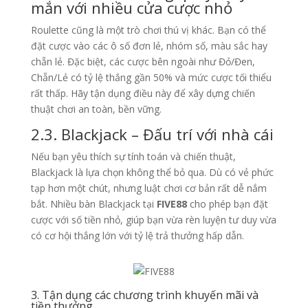
mắn với nhiều cửa cược nhỏ
Roulette cũng là một trò chơi thú vị khác. Bạn có thể
đặt cược vào các ô số đơn lẻ, nhóm số, màu sắc hay
chẵn lẻ. Đặc biệt, các cược bên ngoài như Đỏ/Đen,
Chẵn/Lẻ có tỷ lệ thắng gần 50% và mức cược tối thiểu
rất thấp. Hãy tận dụng điều này để xây dựng chiến
thuật chơi an toàn, bền vững.
2.3. Blackjack – Đấu trí với nhà cái
Nếu bạn yêu thích sự tính toán và chiến thuật,
Blackjack là lựa chọn không thể bỏ qua. Dù có vẻ phức
tạp hơn một chút, nhưng luật chơi cơ bản rất dễ nắm
bắt. Nhiều bàn Blackjack tại
FIVE88
cho phép bạn đặt
cược với số tiền nhỏ, giúp bạn vừa rèn luyện tư duy vừa
có cơ hội thắng lớn với tỷ lệ trả thưởng hấp dẫn.
3. Tận dụng các chương trình khuyến mãi và
tiền thưởng