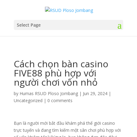
Select Page
Cách chọn bàn casino
FIVE88 phù hợp với
người chơi vốn nhỏ
by
Humas RSUD Ploso Jombang
|
Jun 29, 2024
|
Uncategorized
|
0 comments
Bạn là người mới bắt đầu khám phá thế giới casino
trực tuyến và đang tìm kiếm một sân chơi phù hợp với