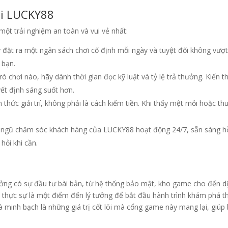
ại LUCKY88
t trải nghiệm an toàn và vui vẻ nhất:
 đặt ra một ngân sách chơi cố định mỗi ngày và tuyệt đối không vượ
 bạn.
ò chơi nào, hãy dành thời gian đọc kỹ luật và tỷ lệ trả thưởng. Kiến t
ết định sáng suốt hơn.
 thức giải trí, không phải là cách kiếm tiền. Khi thấy mệt mỏi hoặc th
i ngũ chăm sóc khách hàng của LUCKY88 hoạt động 24/7, sẵn sàng h
hỏi khi cần.
ởng có sự đầu tư bài bản, từ hệ thống bảo mật, kho game cho đến d
 thực sự là một điểm đến lý tưởng để bắt đầu hành trình khám phá t
 và minh bạch là những giá trị cốt lõi mà cổng game này mang lại, giúp