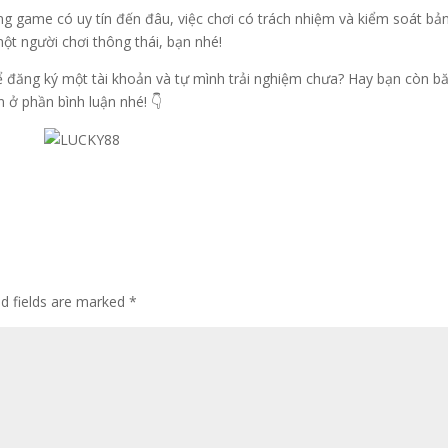
g game có uy tín đến đâu, việc chơi có trách nhiệm và kiểm soát bả
một người chơi thông thái, bạn nhé!
để đăng ký một tài khoản và tự mình trải nghiệm chưa? Hay bạn còn b
 ở phần bình luận nhé! 👇
ed fields are marked
*