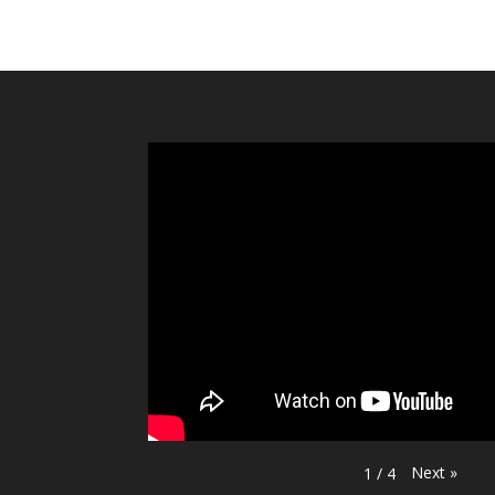
Next
»
1
/
4