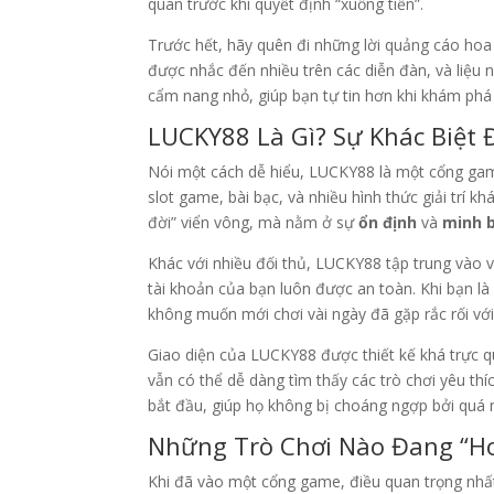
quan trước khi quyết định “xuống tiền”.
Trước hết, hãy quên đi những lời quảng cáo hoa
được nhắc đến nhiều trên các diễn đàn, và liệu 
cẩm nang nhỏ, giúp bạn tự tin hơn khi khám phá 
LUCKY88 Là Gì? Sự Khác Biệt
Nói một cách dễ hiểu, LUCKY88 là một cổng game
slot game, bài bạc, và nhiều hình thức giải trí
đời” viển vông, mà nằm ở sự
ổn định
và
minh 
Khác với nhiều đối thủ, LUCKY88 tập trung vào 
tài khoản của bạn luôn được an toàn. Khi bạn là
không muốn mới chơi vài ngày đã gặp rắc rối với v
Giao diện của LUCKY88 được thiết kế khá trực q
vẫn có thể dễ dàng tìm thấy các trò chơi yêu thíc
bắt đầu, giúp họ không bị choáng ngợp bởi quá n
Những Trò Chơi Nào Đang “Ho
Khi đã vào một cổng game, điều quan trọng nhấ