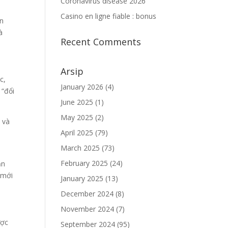
Coronavirus disease 2026
Casino en ligne fiable : bonus
ên
à
Recent Comments
Arsip
c,
January 2026
(4)
 “đổi
June 2025
(1)
May 2025
(2)
 và
April 2025
(79)
March 2025
(73)
February 2025
(24)
ạn
 mới
January 2025
(13)
December 2024
(8)
November 2024
(7)
ược
September 2024
(95)