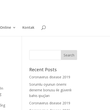
Online
Kontak
Recent Posts
Coronavirus disease 2019
Sorumlu oyunun önemi
ên
deneme bonusu ile güvenli
g
bahis ipuçları
Coronavirus disease 2019
tổng