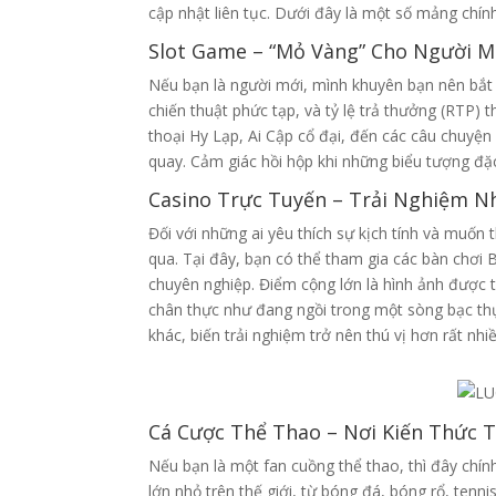
cập nhật liên tục. Dưới đây là một số mảng chí
Slot Game – “Mỏ Vàng” Cho Người M
Nếu bạn là người mới, mình khuyên bạn nên bắt đ
chiến thuật phức tạp, và tỷ lệ trả thưởng (RTP) 
thoại Hy Lạp, Ai Cập cổ đại, đến các câu chuyện
quay. Cảm giác hồi hộp khi những biểu tượng đặc 
Casino Trực Tuyến – Trải Nghiệm N
Đối với những ai yêu thích sự kịch tính và muốn
qua. Tại đây, bạn có thể tham gia các bàn chơi B
chuyên nghiệp. Điểm cộng lớn là hình ảnh được t
chân thực như đang ngồi trong một sòng bạc thực
khác, biến trải nghiệm trở nên thú vị hơn rất nhiề
Cá Cược Thể Thao – Nơi Kiến Thức 
Nếu bạn là một fan cuồng thể thao, thì đây chín
lớn nhỏ trên thế giới, từ bóng đá, bóng rổ, tenn