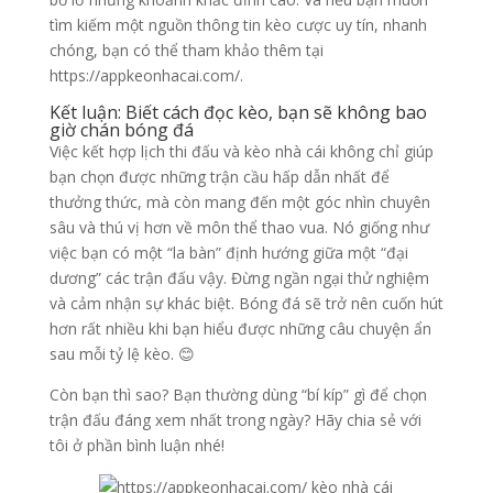
tìm kiếm một nguồn thông tin kèo cược uy tín, nhanh
chóng, bạn có thể tham khảo thêm tại
https://appkeonhacai.com/.
Kết luận: Biết cách đọc kèo, bạn sẽ không bao
giờ chán bóng đá
Việc kết hợp lịch thi đấu và kèo nhà cái không chỉ giúp
bạn chọn được những trận cầu hấp dẫn nhất để
thưởng thức, mà còn mang đến một góc nhìn chuyên
sâu và thú vị hơn về môn thể thao vua. Nó giống như
việc bạn có một “la bàn” định hướng giữa một “đại
dương” các trận đấu vậy. Đừng ngần ngại thử nghiệm
và cảm nhận sự khác biệt. Bóng đá sẽ trở nên cuốn hút
hơn rất nhiều khi bạn hiểu được những câu chuyện ẩn
sau mỗi tỷ lệ kèo. 😊
Còn bạn thì sao? Bạn thường dùng “bí kíp” gì để chọn
trận đấu đáng xem nhất trong ngày? Hãy chia sẻ với
tôi ở phần bình luận nhé!