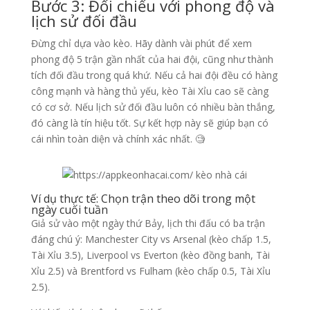
Bước 3: Đối chiếu với phong độ và
lịch sử đối đầu
Đừng chỉ dựa vào kèo. Hãy dành vài phút để xem
phong độ 5 trận gần nhất của hai đội, cũng như thành
tích đối đầu trong quá khứ. Nếu cả hai đội đều có hàng
công mạnh và hàng thủ yếu, kèo Tài Xỉu cao sẽ càng
có cơ sở. Nếu lịch sử đối đầu luôn có nhiều bàn thắng,
đó càng là tín hiệu tốt. Sự kết hợp này sẽ giúp bạn có
cái nhìn toàn diện và chính xác nhất. 🧐
Ví dụ thực tế: Chọn trận theo dõi trong một
ngày cuối tuần
Giả sử vào một ngày thứ Bảy, lịch thi đấu có ba trận
đáng chú ý: Manchester City vs Arsenal (kèo chấp 1.5,
Tài Xỉu 3.5), Liverpool vs Everton (kèo đồng banh, Tài
Xỉu 2.5) và Brentford vs Fulham (kèo chấp 0.5, Tài Xỉu
2.5).