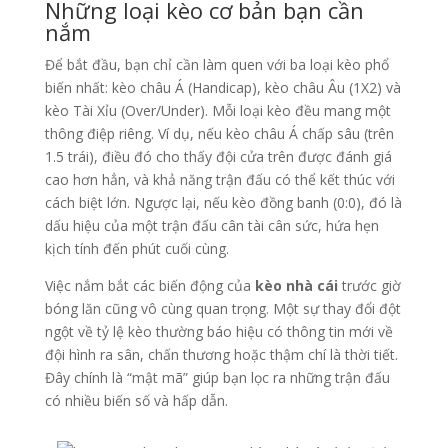
Những loại kèo cơ bản bạn cần
nắm
Để bắt đầu, bạn chỉ cần làm quen với ba loại kèo phổ
biến nhất: kèo châu Á (Handicap), kèo châu Âu (1X2) và
kèo Tài Xỉu (Over/Under). Mỗi loại kèo đều mang một
thông điệp riêng. Ví dụ, nếu kèo châu Á chấp sâu (trên
1.5 trái), điều đó cho thấy đội cửa trên được đánh giá
cao hơn hẳn, và khả năng trận đấu có thể kết thúc với
cách biệt lớn. Ngược lại, nếu kèo đồng banh (0:0), đó là
dấu hiệu của một trận đấu cân tài cân sức, hứa hẹn
kịch tính đến phút cuối cùng.
Việc nắm bắt các biến động của
kèo nhà cái
trước giờ
bóng lăn cũng vô cùng quan trọng. Một sự thay đổi đột
ngột về tỷ lệ kèo thường báo hiệu có thông tin mới về
đội hình ra sân, chấn thương hoặc thậm chí là thời tiết.
Đây chính là “mật mã” giúp bạn lọc ra những trận đấu
có nhiều biến số và hấp dẫn.