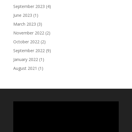
September 2023
(4)
June 2023
(1)
March 2023
(3)
November 2022
(2)
October 2022
(2)
September 2022
(9)
January 2022
(1)
August 2021
(1)