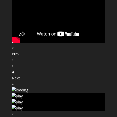
«
Prev
1
/
4
Next
»
«