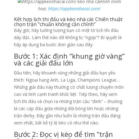
Hình minh
hoạ:
https://appkeonhacai.com/
Kết hợp lịch thi đấu và kèo nhà cái: Chiến thuật
chọn trận “chuẩn không cần chỉnh”
Bây giờ, hãy tưởng tượng bạn có một tờ lịch thi đấu
dày đặc. Làm thế nào để không bị “ngợp”? Bí quyết là
hãy áp dụng ba bước đơn giản sau đây.
Bước 1: Xác định “khung giờ vàng”
và các giải đấu lớn
Đầu tiên, hãy khoanh vùng những giải đấu bạn yêu
thích: Ngoại hạng Anh, La Liga, Champions League…
Những giải đấu này thường có chất lượng chuyên môn
cao và tính cạnh tranh khốc liệt. Tiếp theo, hãy xem
lịch thi đấu và chọn ra những trận cầu “đinh” – thường
là các cặp đấu giữa những đội bóng lớn hoặc những
trận derby. Đây gần như luôn là những trận đấu đáng
xem nhất, bất kể tỷ lệ kèo có như thế nào.
Bước 2: Đọc vị kèo để tìm “trận