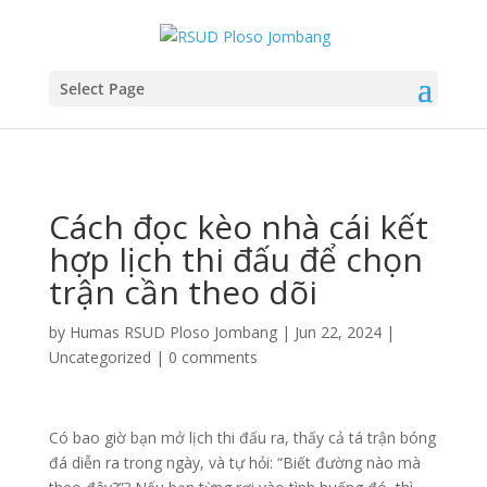
Select Page
Cách đọc kèo nhà cái kết
hợp lịch thi đấu để chọn
trận cần theo dõi
by
Humas RSUD Ploso Jombang
|
Jun 22, 2024
|
Uncategorized
|
0 comments
Có bao giờ bạn mở lịch thi đấu ra, thấy cả tá trận bóng
đá diễn ra trong ngày, và tự hỏi: “Biết đường nào mà