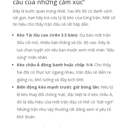
cầu của những cảm xúc”
Đây là bước quan trọng nhất. Sau khi đã có danh sách
rút gọn, bạn hãy tra cứu tỷ lệ kèo của từng trận. Một số
tín hiệu cho thấy trận đấu sẽ rất hấp dẫn:
Kèo Tài Xỉu cao (trên 3.5 bàn):
Dự báo một trận
đấu cởi mở, nhiều bàn thắng và tốc độ cao. Đây là
lựa chọn tuyệt vời nếu bạn muốn xem một màn “đấu
súng” mãn nhãn.
Kèo châu Á đồng banh hoặc chấp 1/4:
Cho thấy
hai đội có thực lực ngang nhau, trận đấu sẽ diễn ra
giằng co, khó lường và đầy kịch tính.
Biến động kèo mạnh trước giờ bóng lăn:
Nếu tỷ
lệ kèo thay đổi chóng mặt, đặc biệt là ở kèo châu Á,
đó là dấu hiệu của một trận đấu có thể có “bất ngờ”.
Những trận như vậy thường rất đáng xem vì yếu tố
khó đoán.