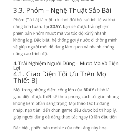
3.3. Phỏm – Nghệ Thuật Sắp Bài
Phỏm (Tá Lả) là một trò chơi đòi hỏi sự tinh tế và khả
năng tính toán. Tại
8DAY
, bạn sẽ được trải nghiệm
phiên bản Phỏm mượt mà với tốc độ xử lý nhanh,
không lag. Đặc biệt, hệ thống gợi ý nước đi thông minh
sẽ giúp người mới dễ dàng làm quen và nhanh chóng
nâng cao trình độ.
4. Trải Nghiệm Người Dùng – Mượt Mà Và Tiện
Lợi
4.1. Giao Diện Tối Ưu Trên Mọi
Thiết Bị
Một trong những điểm cộng lớn của
8DAY
chính là
giao diện được thiết kế theo phong cách tối giản nhưng
không kém phần sang trọng. Mọi thao tác từ đăng
nhập, nạp tiền, đến chọn game đều được bố trí hợp lý,
giúp người dùng dễ dàng thao tác ngay từ lần đầu tiên.
Đặc biệt, phiên bản mobile của nền tảng này hoạt