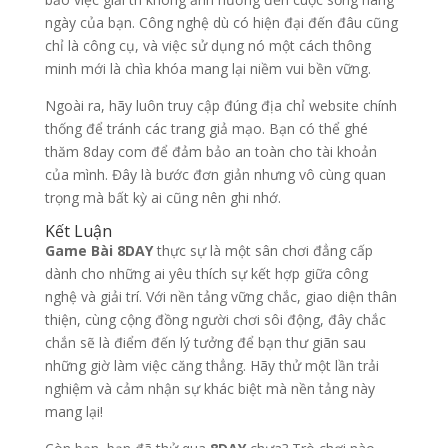
ngày của bạn. Công nghệ dù có hiện đại đến đâu cũng
chỉ là công cụ, và việc sử dụng nó một cách thông
minh mới là chìa khóa mang lại niềm vui bền vững.
Ngoài ra, hãy luôn truy cập đúng địa chỉ website chính
thống để tránh các trang giả mạo. Bạn có thể ghé
thăm 8day com để đảm bảo an toàn cho tài khoản
của mình. Đây là bước đơn giản nhưng vô cùng quan
trọng mà bất kỳ ai cũng nên ghi nhớ.
Kết Luận
Game Bài 8DAY
thực sự là một sân chơi đẳng cấp
dành cho những ai yêu thích sự kết hợp giữa công
nghệ và giải trí. Với nền tảng vững chắc, giao diện thân
thiện, cùng cộng đồng người chơi sôi động, đây chắc
chắn sẽ là điểm đến lý tưởng để bạn thư giãn sau
những giờ làm việc căng thẳng. Hãy thử một lần trải
nghiệm và cảm nhận sự khác biệt mà nền tảng này
mang lại!