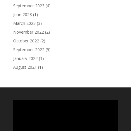
September 2023
(4)
June 2023
(1)
March 2023
(3)
November 2022
(2)
October 2022
(2)
September 2022
(9)
January 2022
(1)
August 2021
(1)