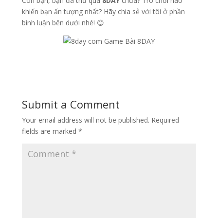
Còn bạn, bạn đã thử qua
8DAY
chưa? Trò chơi nào
khiến bạn ấn tượng nhất? Hãy chia sẻ với tôi ở phần
bình luận bên dưới nhé! 😊
Submit a Comment
Your email address will not be published.
Required
fields are marked
*