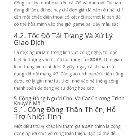
động cực kỳ mượt mà trên cả iOS và Android. Dù bạn
đang đi làm, đi học hay chỉ đơn giản là nằm ở nhà, chỉ
cần một chiếc điện thoại có kết nối internet là bạn đã
có thể hòa mình vào thế giới game bài đầy màu sắc.
4.2. Tốc Độ Tải Trang Và Xử Lý
Giao Dịch
Là một người làm trong lĩnh vực công nghệ, tôi đặc
biệt ấn tượng với tốc độ tải trang của
8DAY
. Thời gian
load trung bình chỉ dưới 2 giây, ngay cả khi bạn sử
dụng kết nối mạng 4G. Các giao dịch nạp/rút tiền cũng
được xử lý gần như tức thời, nhờ vào hệ thống cổng
thanh toán đa dạng và tự động hóa cao.
5. Cộng Đồng Người Chơi Và Các Chương Trình
Khuyến Mãi
5.1. Cộng Đồng Thân Thiện, Hỗ
Trợ Nhiệt Tình
Một điều thú vị khác khi tham gia
8DAY
chính là cộng
đồng người chơi vô cùng thân thiện. Bạn có thể dễ