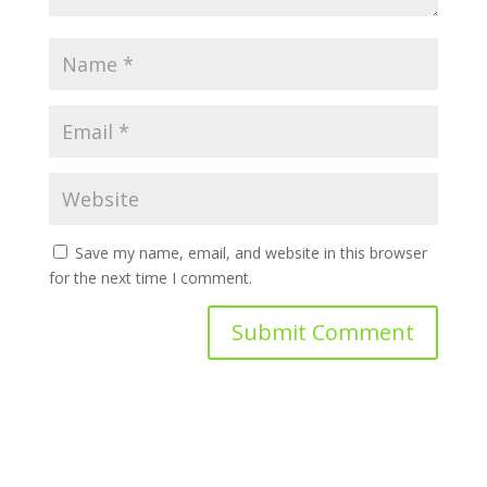
Save my name, email, and website in this browser
for the next time I comment.