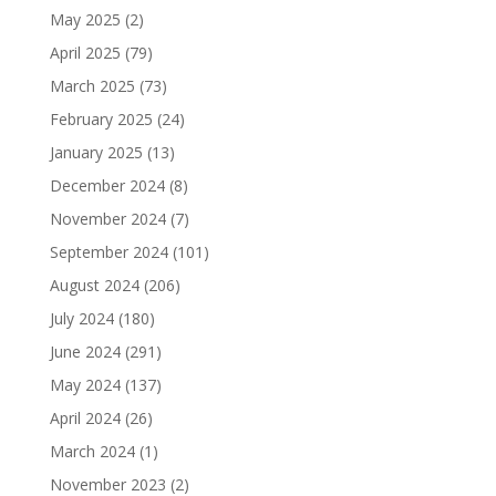
May 2025
(2)
April 2025
(79)
March 2025
(73)
February 2025
(24)
January 2025
(13)
December 2024
(8)
November 2024
(7)
September 2024
(101)
August 2024
(206)
July 2024
(180)
June 2024
(291)
May 2024
(137)
April 2024
(26)
March 2024
(1)
November 2023
(2)