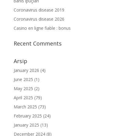
bahis ipuçları
Coronavirus disease 2019
Coronavirus disease 2026
Casino en ligne fiable : bonus
Recent Comments
Arsip
January 2026
(4)
June 2025
(1)
May 2025
(2)
April 2025
(79)
March 2025
(73)
February 2025
(24)
January 2025
(13)
December 2024
(8)