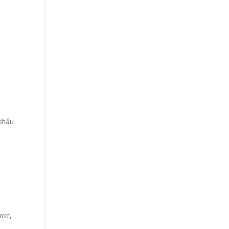
 khẩu
ược,