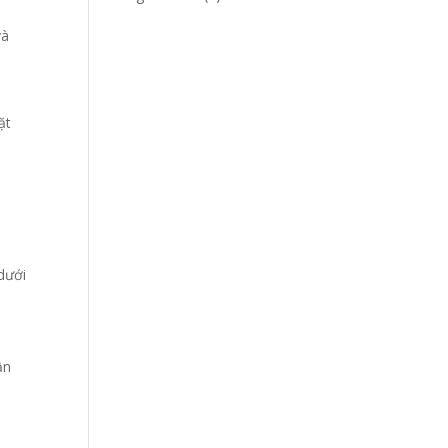
và
ặt
 dưới
ần