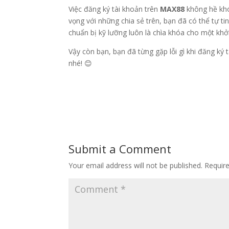
Việc đăng ký tài khoản trên
MAX88
không hề khó 
vọng với những chia sẻ trên, bạn đã có thể tự t
chuẩn bị kỹ lưỡng luôn là chìa khóa cho một khở
Vậy còn bạn, bạn đã từng gặp lỗi gì khi đăng ký 
nhé! 😊
Submit a Comment
Your email address will not be published.
Requir