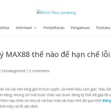
silitas
Informasi
Pendaftaran
Pengaduan
Pustaka 
ý MAX88 thế nào để hạn chế lỗi
|
Uncategorized
|
0 comments
n với các nền tảng giải trí trực tuyến, và mình hiểu cảm giác “đau đầ
h tiếng, nhưng chỉ mới bước chân vào bước đăng ký thôi đã gặp lỗi 
ì hôm nay mình sẽ chia sẻ với bạn một vài mẹo nhỏ để quá trình
Đăng
bởi mấy cái lỗi vặt vãnh.