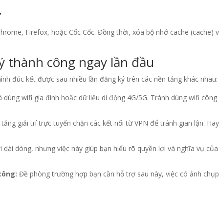
”
hrome, Firefox, hoặc Cốc Cốc. Đồng thời, xóa bộ nhớ cache (cache) 
ý thành công ngay lần đầu
h đúc kết được sau nhiều lần đăng ký trên các nền tảng khác nhau:
à dùng wifi gia đình hoặc dữ liệu di động 4G/5G. Tránh dùng wifi công
ảng giải trí trực tuyến chặn các kết nối từ VPN để tránh gian lận. Hãy
 dài dòng, nhưng việc này giúp bạn hiểu rõ quyền lợi và nghĩa vụ của
công:
Đề phòng trường hợp bạn cần hỗ trợ sau này, việc có ảnh chụ