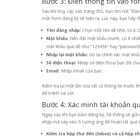
Bước 3: Điền thông tin vào f
Sau khi truy cập vào trang chủ, bạn tìm nút “Đă
một form đăng ký sẽ hiện ra. Lúc này, bạn hãy đ
Tên đăng nhập:
Chọn một tên dễ nhớ, từ 6-2
Mật khẩu:
Nên đặt mật khẩu mạnh, có ít nhất
mật khẩu quá dễ như “123456” hay “password
Nhập lại mật khẩu:
Gõ lại chính xác mật khẩ
Số điện thoại:
Nhập số điện thoại bạn đã chu
Email:
Nhập email của bạn.
Kiểm tra lại một lần nữa tất cả thông tin trước 
để tránh sai sót.
Bước 4: Xác minh tài khoản q
Ngay sau khi bạn bấm đăng ký, hệ thống sẽ gửi
nhập mã này vào ô tương ứng để hoàn tất quá tr
Kiểm tra hộp thư đến (Inbox) và cả hộp t