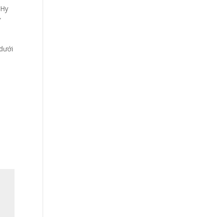
 Hy
ự
 dưới