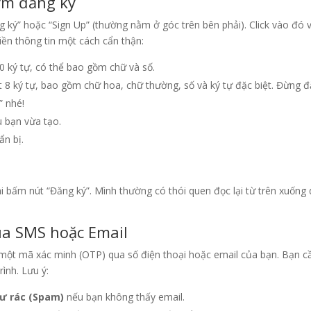
orm đăng ký
ng ký” hoặc “Sign Up” (thường nằm ở góc trên bên phải). Click vào đó 
iền thông tin một cách cẩn thận:
0 ký tự, có thể bao gồm chữ và số.
 8 ký tự, bao gồm chữ hoa, chữ thường, số và ký tự đặc biệt. Đừng đ
” nhé!
u bạn vừa tạo.
ẩn bị.
khi bấm nút “Đăng ký”. Mình thường có thói quen đọc lại từ trên xuống
ua SMS hoặc Email
 một mã xác minh (OTP) qua số điện thoại hoặc email của bạn. Bạn c
ình. Lưu ý:
hư rác (Spam)
nếu bạn không thấy email.