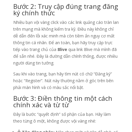
Bước 2: Truy cập đúng trang đăng
ký chính thức
Nhiều bạn vội vàng click vào các link quảng cáo tràn lan
trên mạng mà không kiểm tra kỹ. Điều này không chỉ
dễ dẫn đến lỗi xác minh mà còn tiềm ẩn nguy cơ mất
thông tin cá nhân. Để an toàn, bạn hãy truy cập trực
tiếp vào trang chủ của
8live
qua link 8live mà mình đã
để sẵn nhé. Đây là đường dẫn chính thống, được nhiều
người dùng tin tưởng.
Sau khi vào trang, bạn hãy tìm nút có chữ “Đăng ký”
hoặc “Register”. Nút này thường nằm ở góc trên bên
phải màn hình và có màu sắc nổi bật.
Bước 3: Điền thông tin một cách
chính xác và từ từ
Đây là bước “quyết định” số phận của bạn. Hãy làm
theo từng ô một, không được vội vàng nhé: