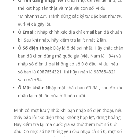
Ô Tên đăng nhập:
Nên chọn một cái tên dễ nhớ, có
thể kết hợp tên thật và một vài con số. Ví dụ:
“MinhAnh123”. Tránh dùng các ký tự đặc biệt như @,
#, $ vì dễ gây lỗi.
Ô Email:
Nhập chính xác địa chỉ email bạn đã chuẩn
bị. Sau khi nhập, hãy kiểm tra lại ít nhất 2 lần.
Ô Số điện thoại:
Đây là ô dễ sai nhất. Hãy chắc chắn
bạn đã chọn đúng mã quốc gia (Việt Nam là +84) và
nhập số điện thoại không có số 0 ở đầu. Ví dụ: nếu
số bạn là 0987654321, thì hãy nhập là 987654321
sau mã +84.
Ô Mật khẩu:
Nhập mật khẩu bạn đã đặt, sau đó xác
nhận lại một lần nữa ở ô bên dưới.
Mình có một lưu ý nhỏ: Khi bạn nhập số điện thoại, nếu
thấy báo lỗi “Số điện thoại không hợp lệ”, đừng hoảng.
Hãy kiểm tra lại mã quốc gia và thử thêm bớt số 0 ở
đầu. Có một số hệ thống yêu cầu nhập cả số 0, một số