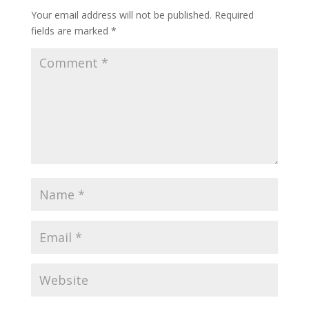
Your email address will not be published.
Required
fields are marked
*