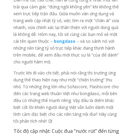
trải qua cảm giác “đứng ngồi không yên” khi không thể
xem trực tiếp trận đấu. Giữa muôn vàn ứng dụng và
trang web cập nhật tỷ số, việc tìm ra một “chân ái” vừa
nhanh, vừa chính xác lại thân thiện với người dùng quả
là không dễ. Hôm nay, tôi sẽ cùng các bạn mổ xẻ một
cái tên quen thuộc –
bongdaso
– và so sánh nó với
những nền tảng tỷ số trực tiếp khác đang thịnh hành
trên mobile, để xem đâu mới thực sự là “của để dành”
cho người hâm mộ.
Trước khi đi vào chi tiết, phải nói rằng thị trường ứng
dụng thể thao hiện nay như một “chiến trường” thu
nhỏ. Từ những ông lớn như Sofascore, Flashscore cho
đến các trang web thuần Việt như bongdaso, mỗi bên
đều có những thế mạnh riêng. Vậy đâu là điểm khác
biệt cốt lõi khiến người dùng Việt vẫn luôn dành một
tình cảm đặc biệt cho các nền tảng nội địa? Hãy cùng
tôi phân tích nhé! 🧐
Tốc độ cập nhật: Cuộc đua “nước rút” đến từng