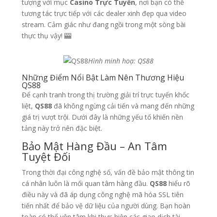
tượng với mục
Casino Trực Tuyến
, nơi bạn có thể
tương tác trực tiếp với các dealer xinh đẹp qua video
stream. Cảm giác như đang ngồi trong một sòng bài
thực thụ vậy! 🎰
Hình minh hoạ: QS88
Những Điểm Nổi Bật Làm Nên Thương Hiệu
QS88
Để cạnh tranh trong thị trường giải trí trực tuyến khốc
liệt,
QS88
đã không ngừng cải tiến và mang đến những
giá trị vượt trội. Dưới đây là những yếu tố khiến nền
tảng này trở nên đặc biệt.
Bảo Mật Hàng Đầu – An Tâm
Tuyệt Đối
Trong thời đại công nghệ số, vấn đề bảo mật thông tin
cá nhân luôn là mối quan tâm hàng đầu.
QS88
hiểu rõ
điều này và đã áp dụng công nghệ mã hóa SSL tiên
tiến nhất để bảo vệ dữ liệu của người dùng. Bạn hoàn
toàn có thể yên tâm khi thực hiện các giao dịch tài