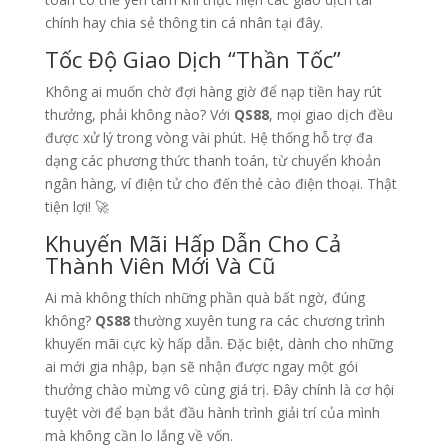
chính hay chia sẻ thông tin cá nhân tại đây.
Tốc Độ Giao Dịch “Thần Tốc”
Không ai muốn chờ đợi hàng giờ để nạp tiền hay rút
thưởng, phải không nào? Với
QS88
, mọi giao dịch đều
được xử lý trong vòng vài phút. Hệ thống hỗ trợ đa
dạng các phương thức thanh toán, từ chuyển khoản
ngân hàng, ví điện tử cho đến thẻ cào điện thoại. Thật
tiện lợi! 🚀
Khuyến Mãi Hấp Dẫn Cho Cả
Thành Viên Mới Và Cũ
Ai mà không thích những phần quà bất ngờ, đúng
không?
QS88
thường xuyên tung ra các chương trình
khuyến mãi cực kỳ hấp dẫn. Đặc biệt, dành cho những
ai mới gia nhập, bạn sẽ nhận được ngay một gói
thưởng chào mừng vô cùng giá trị. Đây chính là cơ hội
tuyệt vời để bạn bắt đầu hành trình giải trí của mình
mà không cần lo lắng về vốn.