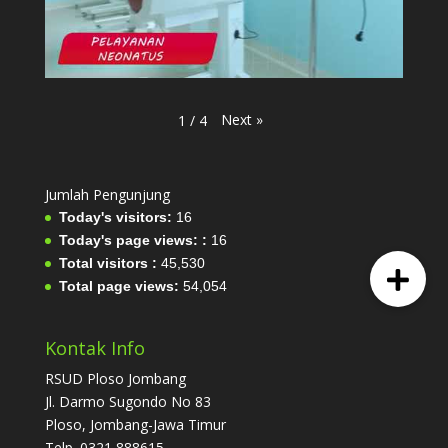
Next
»
1
/
4
Jumlah Pengunjung
Today's visitors:
16
Today's page views: :
16
Total visitors :
45,530
Total page views:
54,054
Kontak Info
RSUD Ploso Jombang
Jl. Darmo Sugondo No 83
Ploso, Jombang-Jawa Timur
Telp. 0321 888615