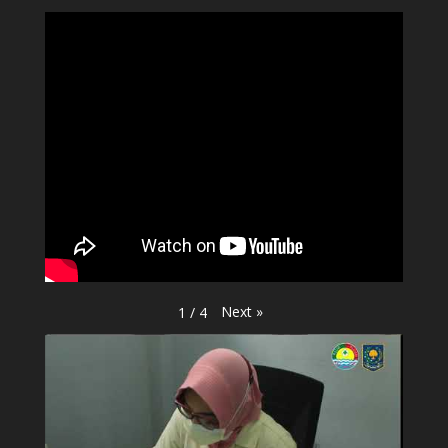
Next
»
1
/
4