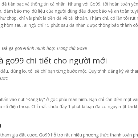
n đề tiền bạc và thông tin cá nhân. Nhưng với Go99, tôi hoàn toàn yê
n, đảm bảo mọi dữ liệu của người dùng đều được bảo vệ an toàn tuy
như chớp, chỉ vài phút là tiền đã về tài khoản. Thậm chí, có lần tôi rút
áng hôm sau, ai ngờ chỉ 15 phút sau đã nhận được thông báo thành cô
Hình minh hoạ: Trang chủ Go99
 go99 chi tiết cho người mới
đâu, đừng lo, tôi sẽ chỉ bạn từng bước một. Quy trình đăng ký và th
được.
hấn vào nút “Đăng ký” ở góc phải màn hình. Bạn chỉ cần điền một và
à số điện thoại. Chỉ mất chưa đầy 1 phút là bạn đã có ngay một tài 
n
ể tham gia đặt cược. Go99 hỗ trợ rất nhiều phương thức thanh toán p