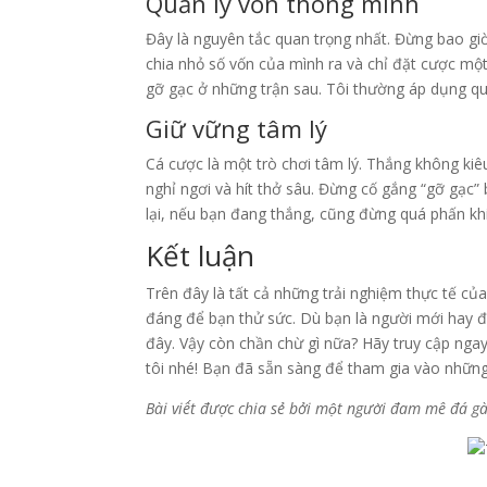
Quản lý vốn thông minh
Đây là nguyên tắc quan trọng nhất. Đừng bao gi
chia nhỏ số vốn của mình ra và chỉ đặt cược một
gỡ gạc ở những trận sau. Tôi thường áp dụng q
Giữ vững tâm lý
Cá cược là một trò chơi tâm lý. Thắng không kiêu
nghỉ ngơi và hít thở sâu. Đừng cố gắng “gỡ gạc
lại, nếu bạn đang thắng, cũng đừng quá phấn kh
Kết luận
Trên đây là tất cả những trải nghiệm thực tế của
đáng để bạn thử sức. Dù bạn là người mới hay đã
đây. Vậy còn chần chừ gì nữa? Hãy truy cập nga
tôi nhé! Bạn đã sẵn sàng để tham gia vào những 
Bài viết được chia sẻ bởi một người đam mê đá gà