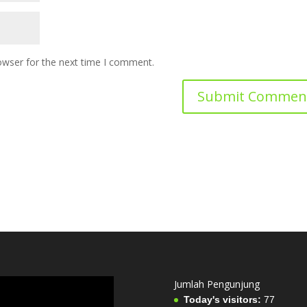
owser for the next time I comment.
Jumlah Pengunjung
Today's visitors:
77