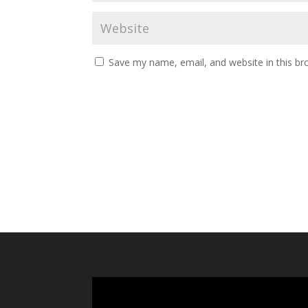
Save my name, email, and website in this br