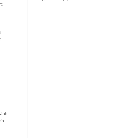
ức
i
n
hành
ơn.