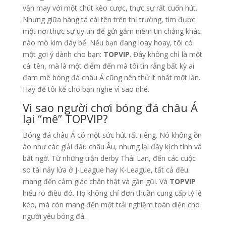
vận may với một chút kèo cược, thực sự rất cuốn hút.
Nhưng giữa hàng tá cái tên trên thị trường, tìm được
một nơi thực sự uy tín để gửi gắm niềm tin chẳng khác
nào mò kim đáy bể. Nếu bạn đang loay hoay, tôi có
một gợi ý dành cho bạn:
TOPVIP
. Đây không chỉ là một
cái tên, mà là một điểm đến mà tôi tin rằng bất kỳ ai
đam mê bóng đá châu Á cũng nên thử ít nhất một lần.
Hãy để tôi kể cho bạn nghe vì sao nhé.
Vì sao người chơi bóng đá châu Á
lại “mê” TOPVIP?
Bóng đá châu Á có một sức hút rất riêng. Nó không ồn
ào như các giải đấu châu Âu, nhưng lại đầy kịch tính và
bất ngờ. Từ những trận derby Thái Lan, đến các cuộc
so tài nảy lửa ở J-League hay K-League, tất cả đều
mang đến cảm giác chân thật và gần gũi. Và
TOPVIP
hiểu rõ điều đó. Họ không chỉ đơn thuần cung cấp tỷ lệ
kèo, mà còn mang đến một trải nghiệm toàn diện cho
người yêu bóng đá.