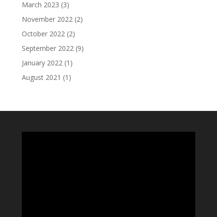
March 2023
(3)
November 2022
(2)
October 2022
(2)
September 2022
(9)
January 2022
(1)
August 2021
(1)