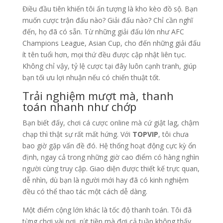
Điều đầu tiên khiến tôi ấn tượng là kho kèo đồ sộ. Bạn
muốn cược trận đấu nào? Giải đấu nào? Chỉ cần nghĩ
đến, họ đã có sẵn. Từ những giải đấu lớn như AFC
Champions League, Asian Cup, cho đến những giải đấu
ít tên tuổi hơn, mọi thứ đều được cập nhật liên tục.
Không chỉ vậy, tỷ lệ cược tại đây luôn cạnh tranh, giúp
bạn tối ưu lợi nhuận nếu có chiến thuật tốt.
Trải nghiệm mượt mà, thanh
toán nhanh như chớp
Bạn biết đấy, chơi cá cược online mà cứ giật lag, chậm
chạp thì thật sự rất mất hứng. Với
TOPVIP
, tôi chưa
bao giờ gặp vấn đề đó. Hệ thống hoạt động cực kỳ ổn
định, ngay cả trong những giờ cao điểm có hàng nghìn
người cùng truy cập. Giao diện được thiết kế trực quan,
dễ nhìn, dù bạn là người mới hay đã có kinh nghiệm
đều có thể thao tác một cách dễ dàng.
Một điểm cộng lớn khác là tốc độ thanh toán. Tôi đã
từng chơi vài nơi, rút tiền mà đợi cả tuần không thấy