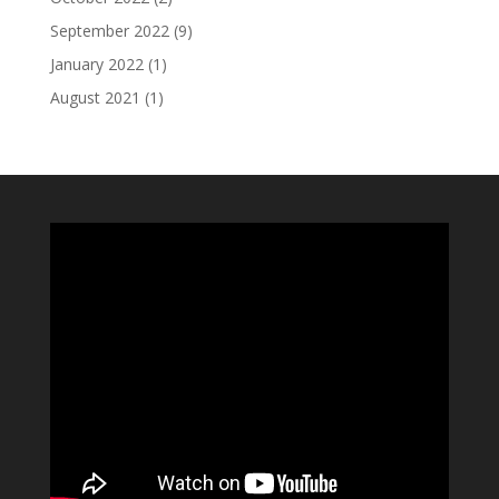
September 2022
(9)
January 2022
(1)
August 2021
(1)