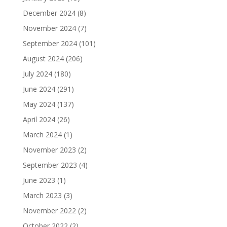
December 2024
(8)
November 2024
(7)
September 2024
(101)
August 2024
(206)
July 2024
(180)
June 2024
(291)
May 2024
(137)
April 2024
(26)
March 2024
(1)
November 2023
(2)
September 2023
(4)
June 2023
(1)
March 2023
(3)
November 2022
(2)
October 2022
(2)