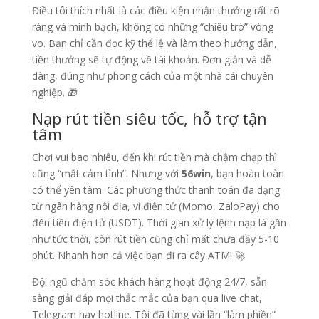
Điều tôi thích nhất là các điều kiện nhận thưởng rất rõ
ràng và minh bạch, không có những “chiêu trò” vòng
vo. Bạn chỉ cần đọc kỹ thể lệ và làm theo hướng dẫn,
tiền thưởng sẽ tự động về tài khoản. Đơn giản và dễ
dàng, đúng như phong cách của một nhà cái chuyên
nghiệp. 🎁
Nạp rút tiền siêu tốc, hỗ trợ tận
tâm
Chơi vui bao nhiêu, đến khi rút tiền mà chậm chạp thì
cũng “mất cảm tình”. Nhưng với
56win
, bạn hoàn toàn
có thể yên tâm. Các phương thức thanh toán đa dạng
từ ngân hàng nội địa, ví điện tử (Momo, ZaloPay) cho
đến tiền điện tử (USDT). Thời gian xử lý lệnh nạp là gần
như tức thời, còn rút tiền cũng chỉ mất chưa đầy 5-10
phút. Nhanh hơn cả việc bạn đi ra cây ATM! 🚀
Đội ngũ chăm sóc khách hàng hoạt động 24/7, sẵn
sàng giải đáp mọi thắc mắc của bạn qua live chat,
Telegram hay hotline. Tôi đã từng vài lần “làm phiền”