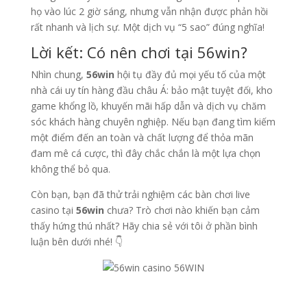
họ vào lúc 2 giờ sáng, nhưng vẫn nhận được phản hồi
rất nhanh và lịch sự. Một dịch vụ “5 sao” đúng nghĩa!
Lời kết: Có nên chơi tại 56win?
Nhìn chung,
56win
hội tụ đầy đủ mọi yếu tố của một
nhà cái uy tín hàng đầu châu Á: bảo mật tuyệt đối, kho
game khổng lồ, khuyến mãi hấp dẫn và dịch vụ chăm
sóc khách hàng chuyên nghiệp. Nếu bạn đang tìm kiếm
một điểm đến an toàn và chất lượng để thỏa mãn
đam mê cá cược, thì đây chắc chắn là một lựa chọn
không thể bỏ qua.
Còn bạn, bạn đã thử trải nghiệm các bàn chơi live
casino tại
56win
chưa? Trò chơi nào khiến bạn cảm
thấy hứng thú nhất? Hãy chia sẻ với tôi ở phần bình
luận bên dưới nhé! 👇