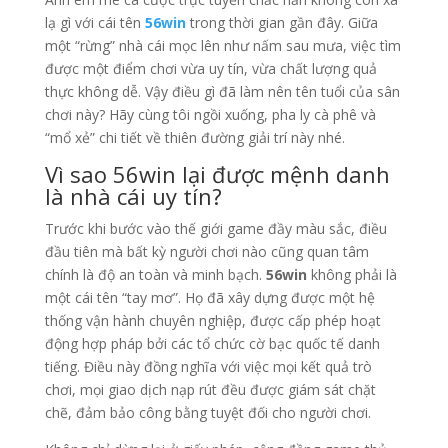
lạ gì với cái tên
56win
trong thời gian gần đây. Giữa
một “rừng” nhà cái mọc lên như nấm sau mưa, việc tìm
được một điểm chơi vừa uy tín, vừa chất lượng quả
thực không dễ. Vậy điều gì đã làm nên tên tuổi của sân
chơi này? Hãy cùng tôi ngồi xuống, pha ly cà phê và
“mổ xẻ” chi tiết về thiên đường giải trí này nhé.
Vì sao 56win lại được mệnh danh
là nhà cái uy tín?
Trước khi bước vào thế giới game đầy màu sắc, điều
đầu tiên mà bất kỳ người chơi nào cũng quan tâm
chính là độ an toàn và minh bạch.
56win
không phải là
một cái tên “tay mơ”. Họ đã xây dựng được một hệ
thống vận hành chuyên nghiệp, được cấp phép hoạt
động hợp pháp bởi các tổ chức cờ bạc quốc tế danh
tiếng. Điều này đồng nghĩa với việc mọi kết quả trò
chơi, mọi giao dịch nạp rút đều được giám sát chặt
chẽ, đảm bảo công bằng tuyệt đối cho người chơi.