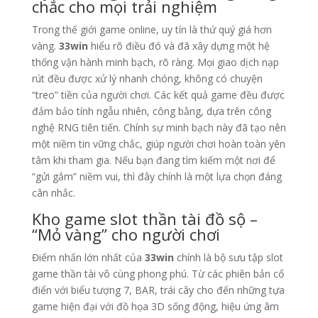
chắc cho mọi trải nghiệm
Trong thế giới game online, uy tín là thứ quý giá hơn
vàng.
33win
hiểu rõ điều đó và đã xây dựng một hệ
thống vận hành minh bạch, rõ ràng. Mọi giao dịch nạp
rút đều được xử lý nhanh chóng, không có chuyện
“treo” tiền của người chơi. Các kết quả game đều được
đảm bảo tính ngẫu nhiên, công bằng, dựa trên công
nghệ RNG tiên tiến. Chính sự minh bạch này đã tạo nên
một niềm tin vững chắc, giúp người chơi hoàn toàn yên
tâm khi tham gia. Nếu bạn đang tìm kiếm một nơi để
“gửi gắm” niềm vui, thì đây chính là một lựa chọn đáng
cân nhắc.
Kho game slot thần tài đồ sộ –
“Mỏ vàng” cho người chơi
Điểm nhấn lớn nhất của
33win
chính là bộ sưu tập slot
game thần tài vô cùng phong phú. Từ các phiên bản cổ
điển với biểu tượng 7, BAR, trái cây cho đến những tựa
game hiện đại với đồ họa 3D sống động, hiệu ứng âm