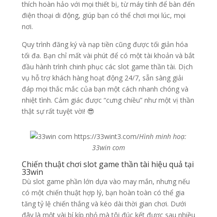
thích hoàn hảo với mọi thiết bị, từ máy tính để bàn đến
điện thoại di động, giúp bạn có thể chơi mọi lúc, mọi
nơi.
Quy trình đăng ký và nạp tiền cũng được tối giản hóa
tối đa. Bạn chỉ mất vài phút để có một tài khoản và bắt
đầu hành trình chinh phục các slot game thần tài. Dịch
vụ hỗ trợ khách hàng hoạt động 24/7, sẵn sàng giải
đáp mọi thắc mắc của bạn một cách nhanh chóng và
nhiệt tình. Cảm giác được “cưng chiều” như một vị thần
thật sự rất tuyệt vời! 😎
Hình minh hoạ:
33win com
Chiến thuật chơi slot game thần tài hiệu quả tại
33win
Dù slot game phần lớn dựa vào may mắn, nhưng nếu
có một chiến thuật hợp lý, bạn hoàn toàn có thể gia
tăng tỷ lệ chiến thắng và kéo dài thời gian chơi. Dưới
đây là một vài bí kíp nhỏ mà tôi đúc kết được sau nhiều