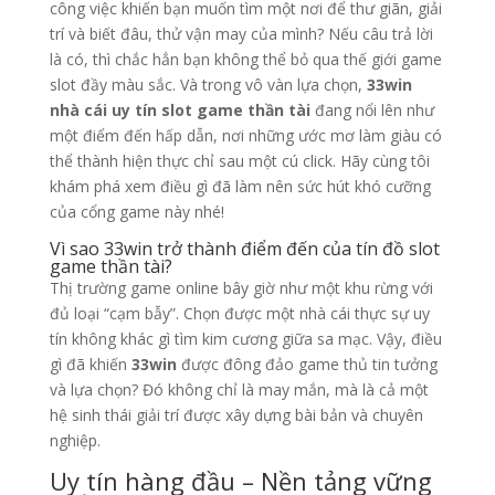
công việc khiến bạn muốn tìm một nơi để thư giãn, giải
trí và biết đâu, thử vận may của mình? Nếu câu trả lời
là có, thì chắc hẳn bạn không thể bỏ qua thế giới game
slot đầy màu sắc. Và trong vô vàn lựa chọn,
33win
nhà cái uy tín slot game thần tài
đang nổi lên như
một điểm đến hấp dẫn, nơi những ước mơ làm giàu có
thể thành hiện thực chỉ sau một cú click. Hãy cùng tôi
khám phá xem điều gì đã làm nên sức hút khó cưỡng
của cổng game này nhé!
Vì sao 33win trở thành điểm đến của tín đồ slot
game thần tài?
Thị trường game online bây giờ như một khu rừng với
đủ loại “cạm bẫy”. Chọn được một nhà cái thực sự uy
tín không khác gì tìm kim cương giữa sa mạc. Vậy, điều
gì đã khiến
33win
được đông đảo game thủ tin tưởng
và lựa chọn? Đó không chỉ là may mắn, mà là cả một
hệ sinh thái giải trí được xây dựng bài bản và chuyên
nghiệp.
Uy tín hàng đầu – Nền tảng vững