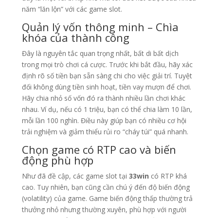
năm “lăn lộn” với các game slot.
Quản lý vốn thông minh – Chìa
khóa của thành công
Đây là nguyên tắc quan trọng nhất, bất di bất dịch
trong mọi trò chơi cá cược. Trước khi bắt đầu, hãy xác
định rõ số tiền bạn sẵn sàng chi cho việc giải trí. Tuyệt
đối không dùng tiền sinh hoạt, tiền vay mượn để chơi.
Hãy chia nhỏ số vốn đó ra thành nhiều lần chơi khác
nhau. Ví dụ, nếu có 1 triệu, bạn có thể chia làm 10 lần,
mỗi lần 100 nghìn. Điều này giúp bạn có nhiều cơ hội
trải nghiệm và giảm thiểu rủi ro “cháy túi” quá nhanh.
Chọn game có RTP cao và biến
động phù hợp
Như đã đề cập, các game slot tại
33win
có RTP khá
cao. Tuy nhiên, bạn cũng cần chú ý đến độ biến động
(volatility) của game. Game biến động thấp thường trả
thưởng nhỏ nhưng thường xuyên, phù hợp với người