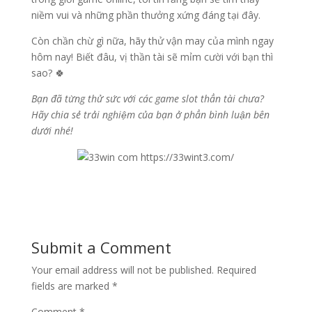
niềm vui và những phần thưởng xứng đáng tại đây.
Còn chần chừ gì nữa, hãy thử vận may của mình ngay
hôm nay! Biết đâu, vị thần tài sẽ mỉm cười với bạn thì
sao? 🍀
Bạn đã từng thử sức với các game slot thần tài chưa?
Hãy chia sẻ trải nghiệm của bạn ở phần bình luận bên
dưới nhé!
Submit a Comment
Your email address will not be published.
Required
fields are marked
*
Comment
*