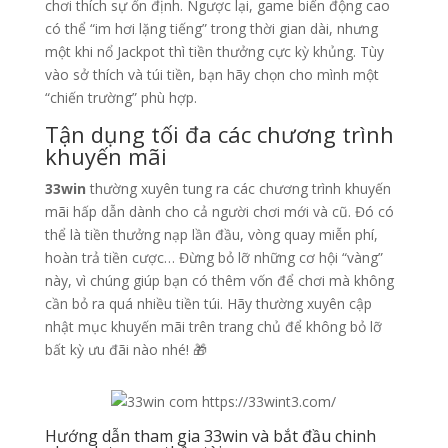
chơi thích sự ổn định. Ngược lại, game biến động cao
có thể “im hơi lặng tiếng” trong thời gian dài, nhưng
một khi nổ Jackpot thì tiền thưởng cực kỳ khủng. Tùy
vào sở thích và túi tiền, bạn hãy chọn cho mình một
“chiến trường” phù hợp.
Tận dụng tối đa các chương trình
khuyến mãi
33win
thường xuyên tung ra các chương trình khuyến
mãi hấp dẫn dành cho cả người chơi mới và cũ. Đó có
thể là tiền thưởng nạp lần đầu, vòng quay miễn phí,
hoàn trả tiền cược… Đừng bỏ lỡ những cơ hội “vàng”
này, vì chúng giúp bạn có thêm vốn để chơi mà không
cần bỏ ra quá nhiều tiền túi. Hãy thường xuyên cập
nhật mục khuyến mãi trên trang chủ để không bỏ lỡ
bất kỳ ưu đãi nào nhé! 🎁
Hướng dẫn tham gia 33win và bắt đầu chinh