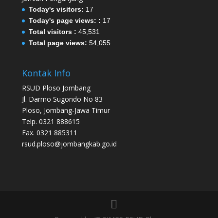
Today's visitors:
17
Today's page views: :
17
Total visitors :
45,531
Total page views:
54,055
Kontak Info
RSUD Ploso Jombang
Jl. Darmo Sugondo No 83
Ploso, Jombang-Jawa Timur
Telp. 0321 888615
Fax. 0321 885311
rsud.ploso@jombangkab.go.id