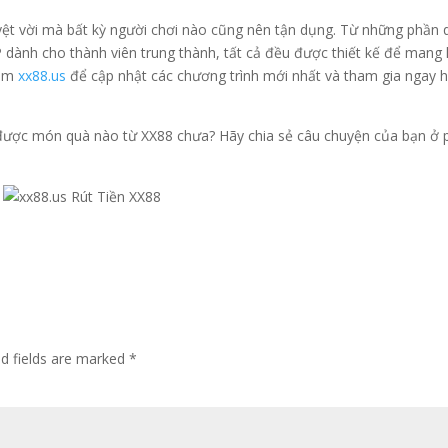
yệt vời mà bất kỳ người chơi nào cũng nên tận dụng. Từ những phần 
ành cho thành viên trung thành, tất cả đều được thiết kế để mang l
hăm
xx88.us
để cập nhật các chương trình mới nhất và tham gia ngay
 được món quà nào từ XX88 chưa? Hãy chia sẻ câu chuyện của bạn ở 
ed fields are marked
*