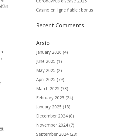
Coronavirus disease 2026
phần
Casino en ligne fiable : bonus
Recent Comments
Arsip
hà
January 2026
(4)
ấp
June 2025
(1)
May 2025
(2)
April 2025
(79)
à
March 2025
(73)
February 2025
(24)
January 2025
(13)
December 2024
(8)
November 2024
(7)
ột
September 2024
(28)