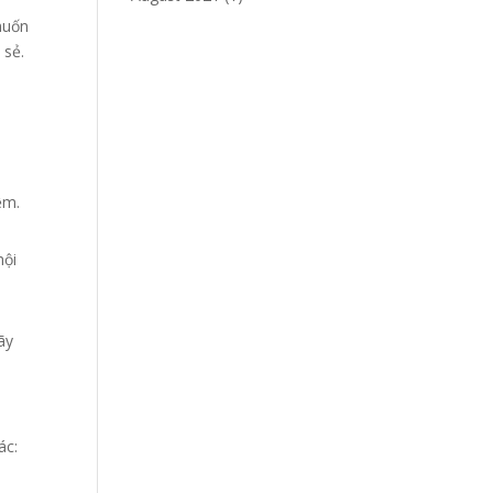
muốn
 sẻ.
ệm.
hội
ãy
ác: