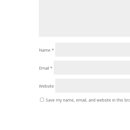
Name
*
Email
*
Website
Save my name, email, and website in this br