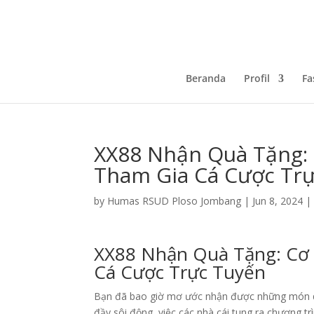
Beranda
Profil
Fa
XX88 Nhận Quà Tặng:
Tham Gia Cá Cược Tr
by
Humas RSUD Ploso Jombang
|
Jun 8, 2024
XX88 Nhận Quà Tặng: Cơ
Cá Cược Trực Tuyến
Bạn đã bao giờ mơ ước nhận được những món quà g
đầy sôi động, việc các nhà cái tung ra chương t