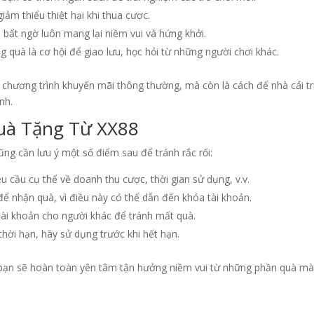
ảm thiểu thiệt hại khi thua cược.
ất ngờ luôn mang lại niềm vui và hứng khởi.
 quà là cơ hội để giao lưu, học hỏi từ những người chơi khác.
 chương trình khuyến mãi thông thường, mà còn là cách để nhà cái tr
nh.
uà Tặng Từ XX88
ng cần lưu ý một số điểm sau để tránh rắc rối:
 cầu cụ thể về doanh thu cược, thời gian sử dụng, v.v.
để nhận quà, vì điều này có thể dẫn đến khóa tài khoản.
tài khoản cho người khác để tránh mất quà.
hời hạn, hãy sử dụng trước khi hết hạn.
 bạn sẽ hoàn toàn yên tâm tận hưởng niềm vui từ những phần quà m