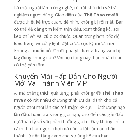
Là một người làm công nghệ, tôi rất khó tính về trải
nghiệm người dùng. Giao diện của
Thể Thao mv88
được thiết kế trực quan, dễ nhìn, không bị rối mắt. Bạn
có thể dễ dàng tìm kiếm trận đấu, xem thống kê, soi
kèo chỉ với vài cú click chuột. Quan trọng hơn, tốc độ
load trang và xử lý lệnh đặt cược cực kỳ mượt mà.
Không ai muốn bỏ lỡ một pha ghi bàn vì trang web bị
lag đúng không nào? Với nền tảng này, bạn hoàn toàn
có thể yên tâm.
Khuyến Mãi Hấp Dẫn Cho Người
Mới Và Thành Viên VIP
Ai mà chẳng thích quà tặng, phải không? 😊
Thể Thao
mv88
có rất nhiều chương trình ưu đãi dành cho cả
người chơi mới lẫn các “cá mập” kỳ cựu. Từ thưởng nạp
lần đầu, hoàn trả không giới hạn, cho đến các giải đấu
dự đoán tỷ số với phần thưởng giá trị. Đây không chỉ là
cách thu hút người chơi mà còn là lời cảm ơn chân
thành từ nền tảng dành cho sự ủng hộ của bạn.