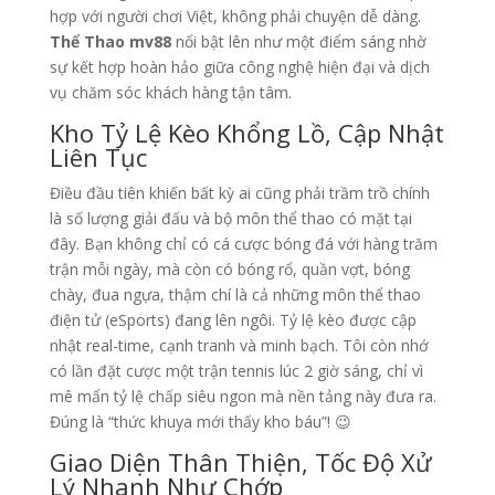
hợp với người chơi Việt, không phải chuyện dễ dàng.
Thể Thao mv88
nổi bật lên như một điểm sáng nhờ
sự kết hợp hoàn hảo giữa công nghệ hiện đại và dịch
vụ chăm sóc khách hàng tận tâm.
Kho Tỷ Lệ Kèo Khổng Lồ, Cập Nhật
Liên Tục
Điều đầu tiên khiến bất kỳ ai cũng phải trầm trồ chính
là số lượng giải đấu và bộ môn thể thao có mặt tại
đây. Bạn không chỉ có cá cược bóng đá với hàng trăm
trận mỗi ngày, mà còn có bóng rổ, quần vợt, bóng
chày, đua ngựa, thậm chí là cả những môn thể thao
điện tử (eSports) đang lên ngôi. Tỷ lệ kèo được cập
nhật real-time, cạnh tranh và minh bạch. Tôi còn nhớ
có lần đặt cược một trận tennis lúc 2 giờ sáng, chỉ vì
mê mẩn tỷ lệ chấp siêu ngon mà nền tảng này đưa ra.
Đúng là “thức khuya mới thấy kho báu”! 😉
Giao Diện Thân Thiện, Tốc Độ Xử
Lý Nhanh Như Chớp