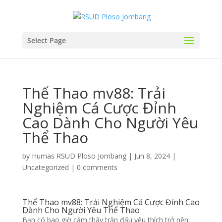
Select Page
Thể Thao mv88: Trải
Nghiệm Cá Cược Đỉnh
Cao Dành Cho Người Yêu
Thể Thao
by
Humas RSUD Ploso Jombang
|
Jun 8, 2024
|
Uncategorized
|
0 comments
Thể Thao mv88: Trải Nghiệm Cá Cược Đỉnh Cao
Dành Cho Người Yêu Thể Thao
Bạn có bao giờ cảm thấy trận đấu yêu thích trở nên