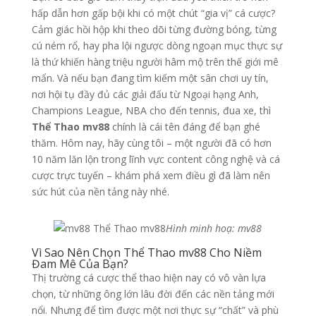
hấp dẫn hơn gấp bội khi có một chút “gia vị” cá cược?
Cảm giác hồi hộp khi theo dõi từng đường bóng, từng
cú ném rổ, hay pha lội ngược dòng ngoạn mục thực sự
là thứ khiến hàng triệu người hâm mộ trên thế giới mê
mẩn. Và nếu bạn đang tìm kiếm một sân chơi uy tín,
nơi hội tụ đầy đủ các giải đấu từ Ngoại hạng Anh,
Champions League, NBA cho đến tennis, đua xe, thì
Thể Thao mv88
chính là cái tên đáng để bạn ghé
thăm. Hôm nay, hãy cùng tôi – một người đã có hơn
10 năm lăn lộn trong lĩnh vực content công nghệ và cá
cược trực tuyến – khám phá xem điều gì đã làm nên
sức hút của nền tảng này nhé.
Hình minh hoạ: mv88
Vì Sao Nên Chọn Thể Thao mv88 Cho Niềm
Đam Mê Của Bạn?
Thị trường cá cược thể thao hiện nay có vô vàn lựa
chọn, từ những ông lớn lâu đời đến các nền tảng mới
nổi. Nhưng để tìm được một nơi thực sự “chất” và phù