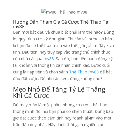
Hướng Dẫn Tham Gia Cá Cược Thể Thao Tại
mv88
Bạn mới bắt đầu và chưa biết phải làm thế nào? Đừng
lo, quy trình cực kỳ đơn giản. Chỉ cần vài bước cơ bản
là bạn đã có thể hòa mình vào thế giới giải trí đầy kịch
tính. Đầu tiên, hãy truy cập vào trang chủ chính thức
của nhà cái qua
mv88
. Sau đó, bạn tiến hành đăng ký
tài khoản với thông tin cá nhân chính xác. Bước cuối
cùng là nạp tiền và chọn sảnh
Thể Thao mv88
để bắt
đầu đặt cược. Dễ như ăn kẹo, đúng không nào?
Mẹo Nhỏ Để Tăng Tỷ Lệ Thắng
Khi Cá Cược
Dù may mắn là một phần, nhưng cá cược thể thao
thông minh đòi hỏi bạn phải có chiến thuật. Đừng bao
giờ đặt cược theo cảm tính hay “đánh all-in” vào một
trận đấu duy nhất. Hãy dành thời gian nghiên cứu