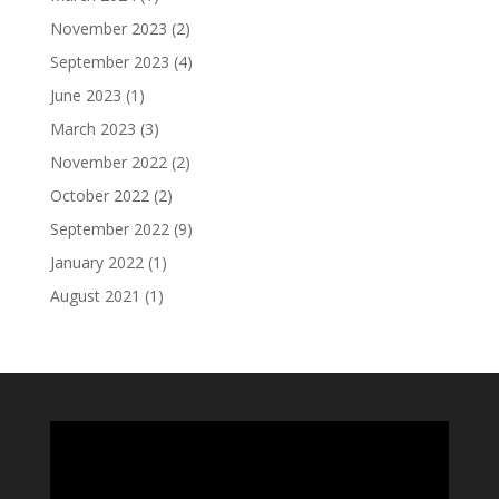
November 2023
(2)
September 2023
(4)
June 2023
(1)
March 2023
(3)
November 2022
(2)
October 2022
(2)
September 2022
(9)
January 2022
(1)
August 2021
(1)