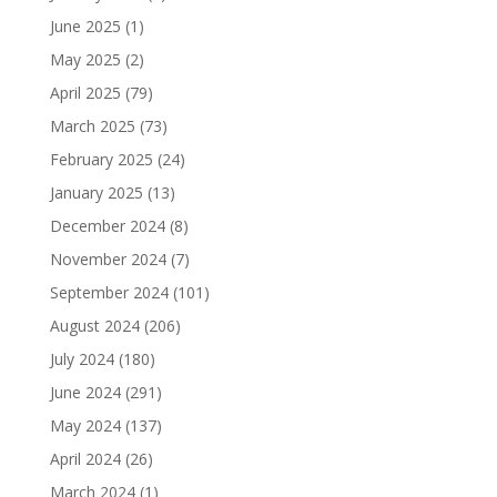
June 2025
(1)
May 2025
(2)
April 2025
(79)
March 2025
(73)
February 2025
(24)
January 2025
(13)
December 2024
(8)
November 2024
(7)
September 2024
(101)
August 2024
(206)
July 2024
(180)
June 2024
(291)
May 2024
(137)
April 2024
(26)
March 2024
(1)