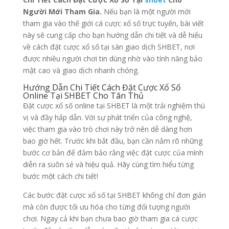
Người Mới Tham Gia.
Nếu bạn là một người mới
tham gia vào thế giới cá cược xổ số trực tuyến, bài viết
này sẽ cung cấp cho bạn hướng dẫn chi tiết và dễ hiểu
về cách đặt cược xổ số tại sàn giao dịch SHBET, nơi
được nhiều người chơi tin dùng nhờ vào tính năng bảo
mật cao và giao dịch nhanh chóng.
Hướng Dẫn Chi Tiết Cách Đặt Cược Xổ Số
Online Tại SHBET Cho Tân Thủ
Đặt cược xổ số online tại SHBET là một trải nghiệm thú
vị và đầy hấp dẫn. Với sự phát triển của công nghệ,
việc tham gia vào trò chơi này trở nên dễ dàng hơn
bao giờ hết. Trước khi bắt đầu, bạn cần nắm rõ những
bước cơ bản để đảm bảo rằng việc đặt cược của mình
diễn ra suôn sẻ và hiệu quả. Hãy cùng tìm hiểu từng
bước một cách chi tiết!
Các bước đặt cược xổ số tại SHBET không chỉ đơn giản
mà còn được tối ưu hóa cho từng đối tượng người
chơi. Ngay cả khi bạn chưa bao giờ tham gia cá cược