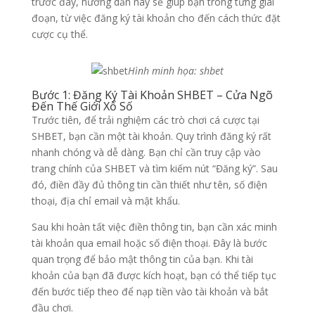
trước đây, hướng dẫn này sẽ giúp bạn trong từng giai
đoạn, từ việc đăng ký tài khoản cho đến cách thức đặt
cược cụ thể.
Hình minh họa: shbet
Bước 1: Đăng Ký Tài Khoản SHBET – Cửa Ngõ
Đến Thế Giới Xổ Số
Trước tiên, để trải nghiệm các trò chơi cá cược tại
SHBET, bạn cần một tài khoản. Quy trình đăng ký rất
nhanh chóng và dễ dàng. Bạn chỉ cần truy cập vào
trang chính của SHBET và tìm kiếm nút “Đăng ký”. Sau
đó, điền đầy đủ thông tin cần thiết như tên, số điện
thoại, địa chỉ email và mật khẩu.
Sau khi hoàn tất việc điền thông tin, bạn cần xác minh
tài khoản qua email hoặc số điện thoại. Đây là bước
quan trọng để bảo mật thông tin của bạn. Khi tài
khoản của bạn đã được kích hoạt, bạn có thể tiếp tục
đến bước tiếp theo để nạp tiền vào tài khoản và bắt
đầu chơi.