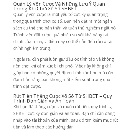
Quản Lý Vốn Cược Và Những Lưu Ý Quan
Trọng Khi Chơi Xổ Số SHBET
Quản lý vốn cược là một yếu tố cực kỳ quan trọng
trong quá trình chơi xổ số. Bạn nên đặt ra một ngân
sách cụ thể cho bản thân và tuân thủ nghiêm ngặt nó.
Tránh việc đặt cược quá nhiều so với khả năng tài
chính của mình, vì điều này có thể dẫn đến rủi ro tài
chính nghiêm trọng.
Ngoài ra, cần phải luôn giữ đầu óc tỉnh táo và không
nên chơi khi cảm xúc bị chi phối. Việc này không chỉ
giúp bạn có những quyết định chính xác hơn mà còn
đảm bảo rằng bạn không mất kiểm soát trong quá
trình đặt cược.
Rút Tiền Thắng Cược Xổ Số Từ SHBET – Quy
Trình Đơn Giản Và An Toàn
Khi bạn đã thắng cược và muốn rút tiền, quy trình tại
SHBET cực kỳ đơn giản và an toàn. Bạn chỉ cần đăng
nhập vào tài khoản của mình, sau đó tìm kiếm mục rút
tiền và làm theo các hướng dẫn.