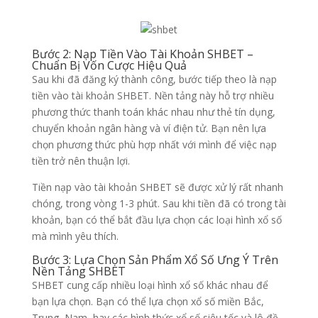
Bước 2: Nạp Tiền Vào Tài Khoản SHBET –
Chuẩn Bị Vốn Cược Hiệu Quả
Sau khi đã đăng ký thành công, bước tiếp theo là nạp
tiền vào tài khoản SHBET. Nền tảng này hỗ trợ nhiều
phương thức thanh toán khác nhau như thẻ tín dụng,
chuyển khoản ngân hàng và ví điện tử. Bạn nên lựa
chọn phương thức phù hợp nhất với mình để việc nạp
tiền trở nên thuận lợi.
Tiền nạp vào tài khoản SHBET sẽ được xử lý rất nhanh
chóng, trong vòng 1-3 phút. Sau khi tiền đã có trong tài
khoản, bạn có thể bắt đầu lựa chọn các loại hình xổ số
mà mình yêu thích.
Bước 3: Lựa Chọn Sản Phẩm Xổ Số Ưng Ý Trên
Nền Tảng SHBET
SHBET cung cấp nhiều loại hình xổ số khác nhau để
bạn lựa chọn. Bạn có thể lựa chọn xổ số miền Bắc,
Trung, Nam, hay các hình thức xổ số siêu tốc và lô đề.