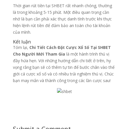
Thời gian rút tiền tại SHBET rất nhanh chóng, thường
là trong khoảng 5-15 phút. Một điều quan trọng cần
nhớ là bạn cần phải xác thực danh tính trước khi thực
hiện lệnh rút tiền để đảm bảo an toàn cho tài khoản
của mình.
Kết luận
Tóm lại,
Chi Tiết Cách Đặt Cược Xổ Số Tại SHBET
Cho Người Mới Tham Gia
là một hành trình thú vị
đầy hứa hẹn. Với những hướng dẫn chi tiết ở trên, hy
vọng rằng bạn sẽ có thêm tự tin để bước chân vào thế
giới cá cược xổ số và có nhiều trải nghiệm thú vị. Chúc
bạn may mắn và thành công trong các lần cược sau!
Submit a Comment