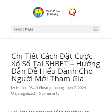
Select Page
Chi Tiết Cách Đặt Cược
Xổ Số Tại SHBET – Hướng
Dẫn Dễ Hiểu Dành Cho
Người Mới Tham Gia
by
Humas RSUD Ploso Jombang
|
Jun 7, 2024
|
Uncategorized
|
0 comments
Chi Tiết Cách Đặt Cược Xổ Số Tại
shbet
Cho