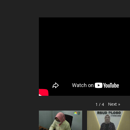
Next
»
1
/
4