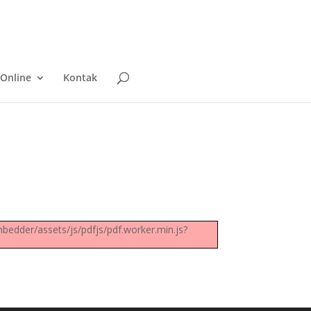
Online
Kontak
bedder/assets/js/pdfjs/pdf.worker.min.js?