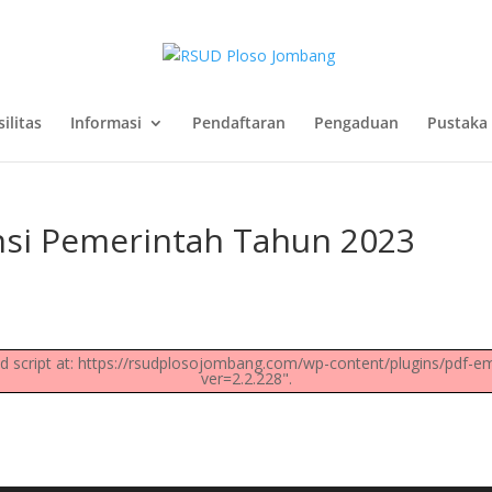
silitas
Informasi
Pendaftaran
Pengaduan
Pustaka 
ansi Pemerintah Tahun 2023
oad script at: https://rsudplosojombang.com/wp-content/plugins/pdf-em
ver=2.2.228".