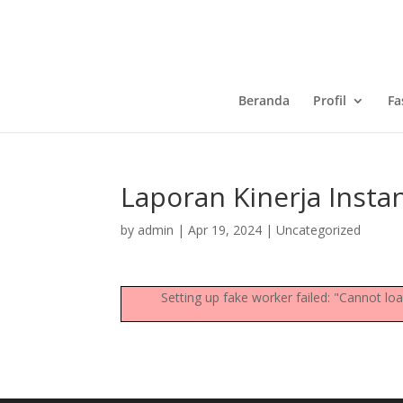
Beranda
Profil
Fa
Laporan Kinerja Inst
by
admin
|
Apr 19, 2024
|
Uncategorized
Setting up fake worker failed: "Cannot l